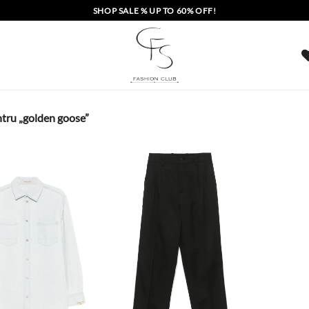
SHOP SALE % UP TO 60% OFF!
ntru „golden goose”