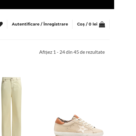
Autentificare / Înregistrare
Coș /
0
lei
Sortat
Afișez 1 - 24 din 45 de rezultate
după
cele
mai
recente