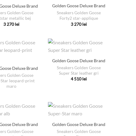
Golden Goose Deluxe Brand
Goose Deluxe Brand
Sneakers Golden Goose
ers Golden Goose
Forty2 star-applique
tstar metallic bej
3 270
lei
3 270
lei
Acest
Acest
produs
produs
are
are
mai
mai
multe
multe
Golden Goose Deluxe Brand
variații.
variații.
Sneakers Golden Goose
Goose Deluxe Brand
Opțiunile
Opțiunile
Super Star leather gri
ers Golden Goose
pot
pot
4 510
lei
Star leopard-print
Acest
fi
fi
maro
produs
alese
alese
are
în
în
mai
pagina
pagina
multe
produsului.
produsului.
variații.
Goose Deluxe Brand
Golden Goose Deluxe Brand
Opțiunile
ers Golden Goose
Sneakers Golden Goose
pot