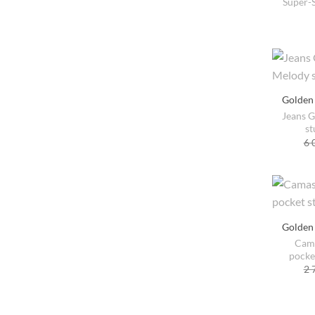
Super-S
Golden
Jeans 
st
6 
Golden
Cam
pocke
2 