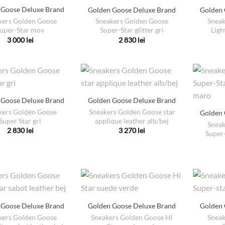
 Goose Deluxe Brand
Golden Goose Deluxe Brand
Golden 
kers Golden Goose
Sneakers Golden Goose
Sneak
uper-Star mov
Super-Star glitter gri
Ligh
3 000
lei
2 830
lei
Acest
Acest
produs
produs
are
are
mai
mai
multe
multe
 Goose Deluxe Brand
Golden Goose Deluxe Brand
variații.
variații.
kers Golden Goose
Sneakers Golden Goose star
Golden 
Opțiunile
Opțiunile
Super Star gri
applique leather alb/bej
Sneak
pot
pot
2 830
lei
3 270
lei
Super-
Acest
Acest
fi
fi
produs
produs
alese
alese
are
are
în
în
mai
mai
pagina
pagina
multe
multe
produsului.
produsului.
variații.
variații.
 Goose Deluxe Brand
Golden Goose Deluxe Brand
Golden 
Opțiunile
Opțiunile
kers Golden Goose
Sneakers Golden Goose Hi
Sneak
pot
pot