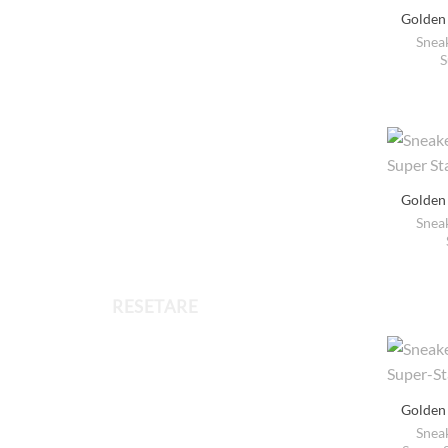
Golden
Snea
S
Golden
Snea
RESETARE
Golden
Snea