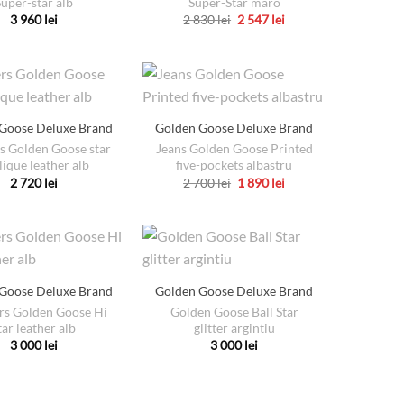
uper-star alb
Super-Star maro
fi
Prețul
Prețul
3 960
lei
2 830
lei
2 547
lei
inițial
curent
alese
Acest
Acest
a
este:
în
produs
produs
fost:
2
2
547 lei.
pagina
are
are
830 lei.
produsului.
mai
mai
multe
multe
Goose Deluxe Brand
Golden Goose Deluxe Brand
variații.
variații.
s Golden Goose star
Jeans Golden Goose Printed
Opțiunile
Opțiunile
lique leather alb
five-pockets albastru
pot
pot
Prețul
Prețul
2 720
lei
2 700
lei
1 890
lei
inițial
curent
Acest
Acest
fi
fi
a
este:
produs
produs
fost:
1
alese
alese
2
890 lei.
are
are
în
în
700 lei.
mai
mai
pagina
pagina
multe
multe
produsului.
produsului.
Goose Deluxe Brand
Golden Goose Deluxe Brand
variații.
variații.
rs Golden Goose Hi
Golden Goose Ball Star
Opțiunile
Opțiunile
tar leather alb
glitter argintiu
pot
pot
3 000
lei
3 000
lei
Acest
Acest
fi
fi
produs
produs
alese
alese
are
are