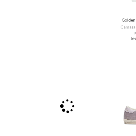
Golden
Camasa 
p
2 