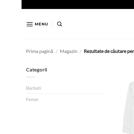
Skip
to
content
MENU
Prima pagină
/
Magazin
/
Rezultate de căutare pe
Categorii
Barbati
Femei