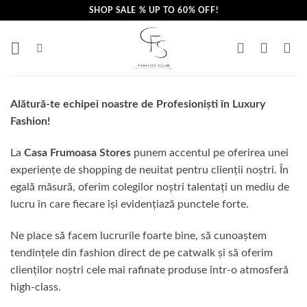
Skip
SHOP SALE % UP TO 60% OFF!
to
content
Al
ă
tur
ă
-te echipei noastre de Profesioniști în Luxury
Fashion!
La
Casa Frumoasa Stores
punem accentul pe oferirea unei
experiențe de shopping de neuitat pentru clienții noștri. În
egal
ă
m
ă
sur
ă
, oferim colegilor noștri talentați un mediu de
lucru în care fiecare își evidențiaz
ă
punctele forte.
Ne place s
ă
facem lucrurile foarte bine, s
ă
cunoaștem
tendințele din fashion direct de pe catwalk și s
ă
oferim
clienților noștri cele mai rafinate produse într-o atmosfer
ă
high-class.