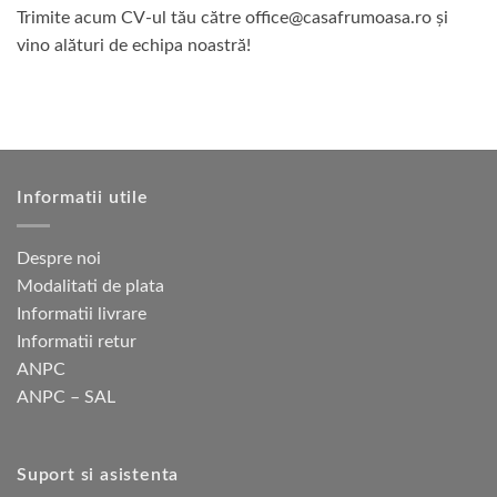
Trimite acum CV-ul t
ă
u
că
tre
office@casafrumoasa.ro
și
vino al
ă
turi de echipa noastr
ă
!
Informatii utile
Despre noi
Modalitati de plata
Informatii livrare
Informatii retur
ANPC
ANPC – SAL
Suport si asistenta