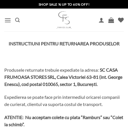
Skip
SHOP SALE % UP TO 60% OFF!
to
content
INSTRUCTIUNI PENTRU RETURNAREA PRODUSELOR
Produsele returnate trebuie expediate la adresa:
SC CASA
FRUMOASA STORES SRL, Calea Victoriei 63-81 (int. George
Enescu), cod postal 010065, sector 1, București
.
Expedierea se poate face prin intermediul oricarei companii
de curierat, clientul va suporta costul de transport.
ATENTIE: Nu acceptam colete cu plata “Ramburs” sau “Colet
la schimb”.