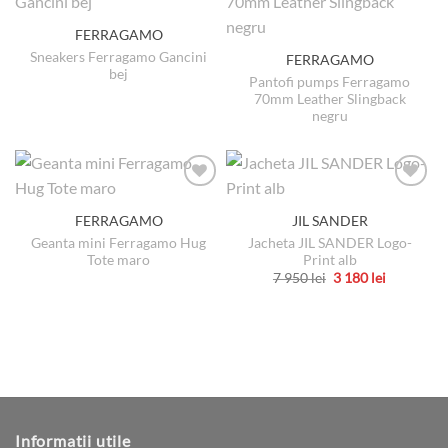
mai
FERRAGAMO
multe
variații.
Sneakers Ferragamo Gancini
FERRAGAMO
bej
Opțiunile
Pantofi pumps Ferragamo
pot
70mm Leather Slingback
negru
fi
alese
în
pagina
produsului.
FERRAGAMO
JIL SANDER
Geanta mini Ferragamo Hug
Jacheta JIL SANDER Logo-
Tote maro
Print alb
Prețul
Prețul
7 950
lei
3 180
lei
inițial
curent
Acest
a
este:
produs
fost:
3
7
180 lei.
are
950 lei.
mai
multe
variații.
Opțiunile
Informatii utile
pot