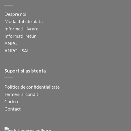
fi
alese
Despre noi
în
Modalitati de plata
pagina
Informatii livrare
produsului.
Informatii retur
ANPC
ANPC – SAL
Suport si asistenta
Politica de confidentialitate
Termeni si conditii
Cariere
Contact