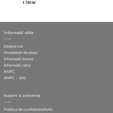
1 760
lei
Acest
produs
are
mai
multe
Informatii utile
variații.
Opțiunile
pot
Despre noi
fi
Modalitati de plata
alese
Informatii livrare
în
pagina
Informatii retur
produsului.
ANPC
ANPC – SAL
Suport si asistenta
Politica de confidentialitate