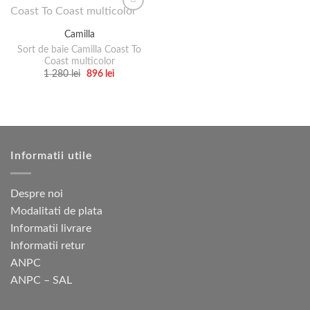
Camilla
Sort de baie Camilla Coast To
Coast multicolor
Prețul
Prețul
1 280
lei
896
lei
inițial
curent
Acest
a
este:
produs
fost:
896 lei.
1
are
280 lei.
mai
multe
Informatii utile
variații.
Opțiunile
pot
Despre noi
fi
Modalitati de plata
alese
Informatii livrare
în
pagina
Informatii retur
produsului.
ANPC
ANPC – SAL