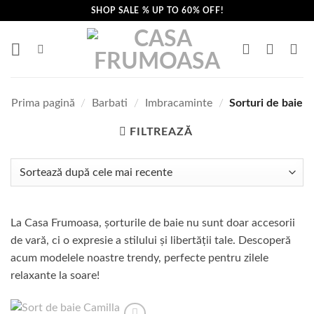
Skip
SHOP SALE % UP TO 60% OFF!
to
content
Prima pagină
/
Barbati
/
Imbracaminte
/
Sorturi de baie
FILTREAZĂ
La Casa Frumoasa, șorturile de baie nu sunt doar accesorii
de vară, ci o expresie a stilului și libertății tale. Descoperă
acum modelele noastre trendy, perfecte pentru zilele
relaxante la soare!