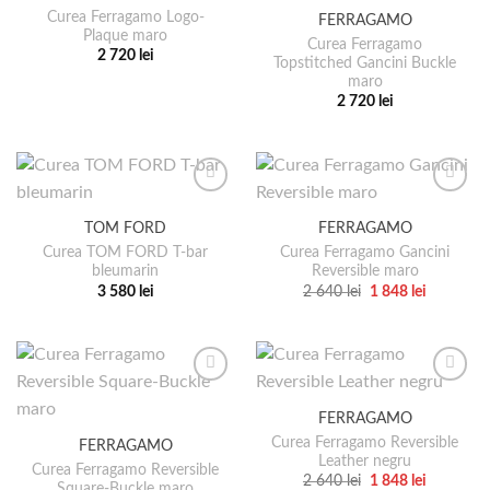
Curea Ferragamo Logo-
FERRAGAMO
Opțiunile
Opțiunile
Plaque maro
pot
pot
Curea Ferragamo
2 720
lei
Topstitched Gancini Buckle
fi
fi
Acest
maro
alese
alese
produs
2 720
lei
în
în
are
Acest
pagina
pagina
mai
produs
produsului.
produsului.
multe
are
variații.
mai
Opțiunile
multe
TOM FORD
FERRAGAMO
pot
variații.
Curea TOM FORD T-bar
Curea Ferragamo Gancini
fi
Opțiunile
bleumarin
Reversible maro
alese
pot
Prețul
Prețul
3 580
lei
2 640
lei
1 848
lei
în
fi
inițial
curent
Acest
Acest
a
este:
pagina
alese
produs
produs
fost:
1
2
848 lei.
produsului.
în
are
are
640 lei.
pagina
mai
mai
produsului.
multe
multe
FERRAGAMO
variații.
variații.
Curea Ferragamo Reversible
FERRAGAMO
Opțiunile
Opțiunile
Leather negru
pot
pot
Curea Ferragamo Reversible
Prețul
Prețul
2 640
lei
1 848
lei
Square-Buckle maro