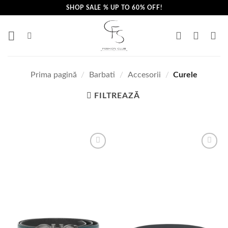
Skip
SHOP SALE % UP TO 60% OFF!
to
content
Prima pagină
/
Barbati
/
Accesorii
/
Curele
FILTREAZĂ