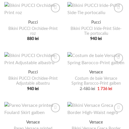
produsului.
produsului.
are
are
mai
mai
multe
multe
Pucci
Pucci
variații.
variații.
Bikini PUCCI Orchidee-Print
Bikini PUCCI Iride-Print Side-
Opțiunile
Opțiunile
roz
Tie portocaliu
pot
pot
880
lei
940
lei
fi
fi
Acest
Acest
alese
alese
produs
produs
în
în
are
are
pagina
pagina
mai
mai
produsului.
produsului.
multe
multe
Pucci
Versace
variații.
variații.
Bikini PUCCI Orchidee-Print
Costum de baie Versace
Opțiunile
Opțiunile
Adjustable albastru
Spring Barocco-Print galben
pot
pot
Prețul
Prețul
940
lei
2 480
lei
1 736
lei
fi
fi
inițial
curent
Acest
Acest
a
este:
alese
alese
produs
produs
fost:
1
2
736 lei.
în
în
are
are
480 lei.
pagina
pagina
mai
mai
produsului.
produsului.
multe
multe
Versace
Versace
variații.
variații.
Pareo Versace printed
Bikini Versace Greca Border