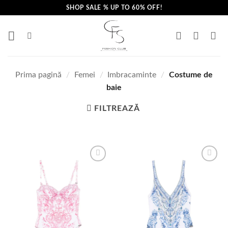
Skip
SHOP SALE % UP TO 60% OFF!
to
content
Prima pagină
/
Femei
/
Imbracaminte
/
Costume de
baie
FILTREAZĂ