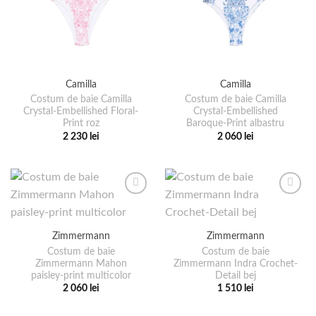
Camilla
Camilla
Costum de baie Camilla
Costum de baie Camilla
Crystal-Embellished Floral-
Crystal-Embellished
Print roz
Baroque-Print albastru
2 230
lei
2 060
lei
Acest
Acest
produs
produs
are
are
mai
mai
multe
multe
variații.
variații.
Zimmermann
Zimmermann
Opțiunile
Opțiunile
pot
pot
Costum de baie
Costum de baie
Zimmermann Mahon
Zimmermann Indra Crochet-
fi
fi
paisley-print multicolor
Detail bej
alese
alese
2 060
lei
1 510
lei
în
în
Acest
Acest
pagina
pagina
produs
produs