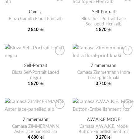
mai
mai
produsului.
produsului.
multe
multe
Camilla
Self-Portrait
variații.
variații.
Bluza Self-Portrait Lace
Bluza Camilla Floral Print alb
Opțiunile
Opțiunile
Scalloped-Hem alb
pot
pot
2 810
lei
1 870
lei
fi
fi
Acest
Acest
alese
alese
produs
produs
în
în
are
are
pagina
pagina
mai
mai
produsului.
produsului.
multe
multe
Self-Portrait
Zimmermann
variații.
variații.
Bluza Self-Portrait Laced
Camasa Zimmermann Indra
Opțiunile
Opțiunile
negru
floral-print khaki
pot
pot
1 870
lei
3 710
lei
fi
fi
Acest
Acest
alese
alese
produs
produs
în
în
are
are
pagina
pagina
mai
mai
produsului.
produsului.
multe
multe
Zimmermann
A.W.A.K.E MODE
variații.
variații.
Camasa ZIMMERMANN
Camasa A.W.A.K.E. Mode
Opțiunile
Opțiunile
Aster lace-panelled alb
Button-Embellishment roz
pot
pot
4 680
lei
3 270
lei