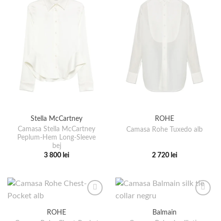
Stella McCartney
ROHE
Camasa Stella McCartney
Camasa Rohe Tuxedo alb
Peplum-Hem Long-Sleeve
bej
3 800
lei
2 720
lei
Acest
Acest
produs
produs
are
are
mai
mai
multe
multe
ROHE
Balmain
variații.
variații.