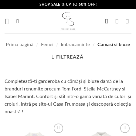
Skip
SHOP SALE % UP TO 60% OFF!
to
content
Prima pagină
/
Femei
/
Imbracaminte
/
Camasi si bluze
FILTREAZĂ
Completează-ți garderoba cu cămăși și bluze damă de la
branduri renumite precum Tom Ford, Stella McCartney și
Isabel Marant. Confort și stil într-o gamă variată de culori și
croiuri. Intră pe site-ul Casa Frumoasa și descoperă colecția
noastră !