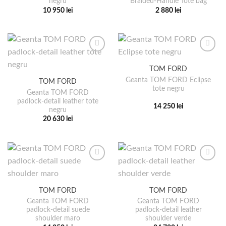
negru
Braided-Handle Tote bag
10 950
lei
2 880
lei
Acest
Acest
produs
produs
are
are
mai
mai
multe
multe
TOM FORD
variații.
variații.
Geanta TOM FORD Eclipse
TOM FORD
Opțiunile
Opțiunile
tote negru
pot
pot
Geanta TOM FORD
padlock-detail leather tote
fi
fi
14 250
lei
negru
alese
alese
Acest
20 630
lei
în
în
produs
Acest
pagina
pagina
are
produs
produsului.
produsului.
mai
are
multe
mai
variații.
multe
Opțiunile
variații.
pot
TOM FORD
TOM FORD
Opțiunile
fi
pot
Geanta TOM FORD
Geanta TOM FORD
alese
padlock-detail suede
padlock-detail leather
fi
shoulder maro
shoulder verde
în
alese