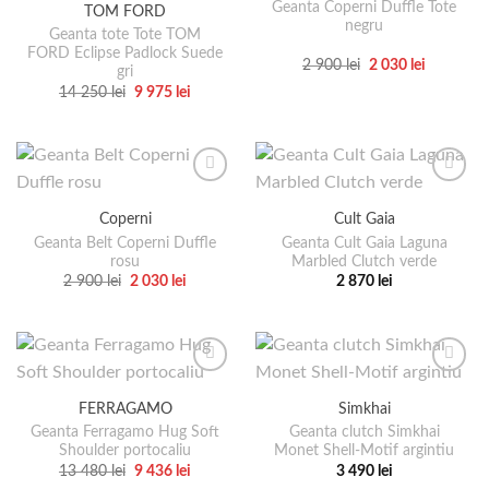
pot
Geanta Coperni Duffle Tote
TOM FORD
Opțiunile
negru
fi
pot
Geanta tote Tote TOM
alese
FORD Eclipse Padlock Suede
fi
Prețul
Prețul
2 900
lei
2 030
lei
gri
în
inițial
curent
alese
Acest
Prețul
Prețul
14 250
lei
9 975
lei
a
este:
pagina
în
inițial
curent
produs
fost:
2
Acest
a
este:
2
030 lei.
produsului.
pagina
are
produs
fost:
9
900 lei.
14
975 lei.
produsului.
mai
are
250 lei.
multe
mai
variații.
multe
Coperni
Cult Gaia
Opțiunile
variații.
pot
Geanta Belt Coperni Duffle
Geanta Cult Gaia Laguna
Opțiunile
rosu
Marbled Clutch verde
fi
pot
Prețul
Prețul
2 900
lei
2 030
lei
2 870
lei
alese
fi
inițial
curent
Acest
Acest
a
este:
în
alese
produs
produs
fost:
2
pagina
2
030 lei.
în
are
are
900 lei.
produsului.
pagina
mai
mai
produsului.
multe
multe
FERRAGAMO
Simkhai
variații.
variații.
Geanta Ferragamo Hug Soft
Geanta clutch Simkhai
Opțiunile
Opțiunile
Shoulder portocaliu
Monet Shell-Motif argintiu
pot
pot
Prețul
Prețul
13 480
lei
9 436
lei
3 490
lei
fi
fi
inițial
curent
Acest
Acest