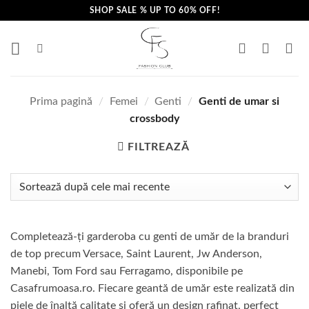
Skip
SHOP SALE % UP TO 60% OFF!
to
content
Prima pagină
/
Femei
/
Genti
/
Genti de umar si
crossbody
FILTREAZĂ
Completează-ți garderoba cu genti de umăr de la branduri
de top precum Versace, Saint Laurent, Jw Anderson,
Manebi, Tom Ford sau Ferragamo, disponibile pe
Casafrumoasa.ro. Fiecare geantă de umăr este realizată din
piele de înaltă calitate și oferă un design rafinat, perfect