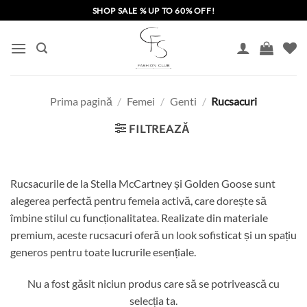
Skip
SHOP SALE % UP TO 60% OFF!
to
content
Prima pagină
/
Femei
/
Genti
/
Rucsacuri
FILTREAZĂ
Rucsacurile de la Stella McCartney și Golden Goose sunt
alegerea perfectă pentru femeia activă, care dorește să
îmbine stilul cu funcționalitatea. Realizate din materiale
premium, aceste rucsacuri oferă un look sofisticat și un spațiu
generos pentru toate lucrurile esențiale.
Nu a fost găsit niciun produs care să se potrivească cu
selecția ta.