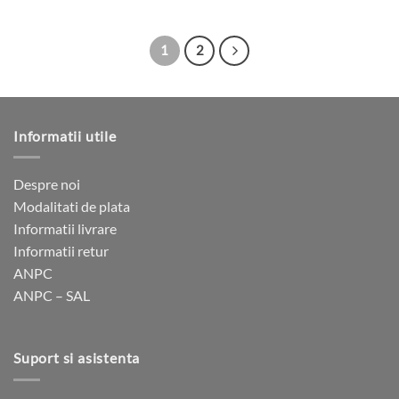
produsului.
în
inițial
curent
Acest
a
este:
pagina
produs
fost:
3
6
375 lei.
produsului.
are
750 lei.
1
2
mai
multe
variații.
Opțiunile
Informatii utile
pot
fi
alese
Despre noi
în
Modalitati de plata
pagina
Informatii livrare
produsului.
Informatii retur
ANPC
ANPC – SAL
Suport si asistenta