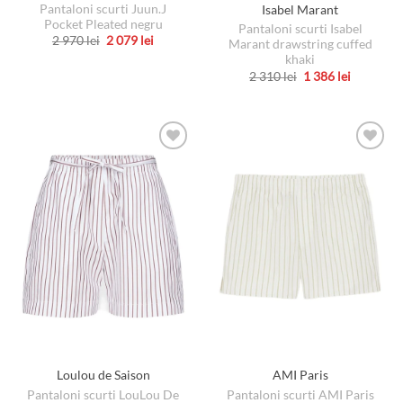
Pantaloni scurti Juun.J
Isabel Marant
Pocket Pleated negru
Pantaloni scurti Isabel
Prețul
Prețul
2 970
lei
2 079
lei
Marant drawstring cuffed
inițial
curent
Acest
khaki
a
este:
produs
fost:
2
Prețul
Prețul
2 310
lei
1 386
lei
2
079 lei.
inițial
curent
Acest
are
970 lei.
a
este:
produs
fost:
1
mai
2
386 lei.
are
multe
310 lei.
mai
variații.
multe
Opțiunile
variații.
pot
Opțiunile
fi
pot
alese
fi
în
alese
pagina
în
produsului.
pagina
produsului.
Loulou de Saison
AMI Paris
Pantaloni scurti LouLou De
Pantaloni scurti AMI Paris