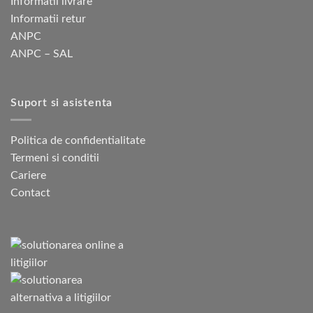
Informatii livrare
în
pagina
Informatii retur
produsului.
ANPC
ANPC – SAL
Suport si asistenta
Politica de confidentialitate
Termeni si conditii
Cariere
Contact