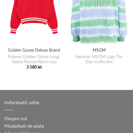
Golden Goose Deluxe Brand
MSGM
Pulover Golden Goose Long-
Hanorac MSGM Logo Tie-
Sleeve Round-Neck rosu
Dye multicolor
3 580
lei
Acest
produs
are
mai
multe
Informatii utile
variații.
Opțiunile
pot
Despre noi
fi
Modalitati de plata
alese