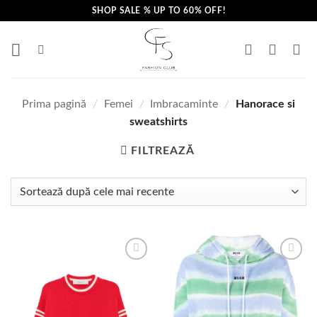
Skip
SHOP SALE % UP TO 60% OFF!
to
content
Prima pagină
/
Femei
/
Imbracaminte
/
Hanorace si
sweatshirts
FILTREAZĂ