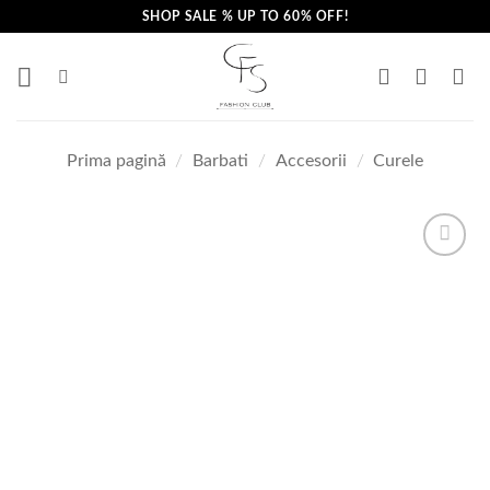
Skip
SHOP SALE % UP TO 60% OFF!
to
content
Prima pagină
/
Barbati
/
Accesorii
/
Curele