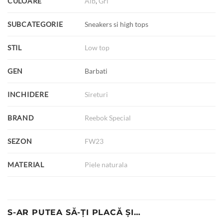
CULOARE
Alb
,
Gri
SUBCATEGORIE
Sneakers si high tops
STIL
Low top
GEN
Barbati
INCHIDERE
Sireturi
BRAND
Reebok Special
SEZON
FW23
MATERIAL
Piele naturala
S-AR PUTEA SĂ-ȚI PLACĂ ȘI…