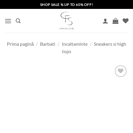
Skip
SHOP SALE % UP TO 60% OFF!
to
content
Prima pagină
/
Barbati
/
Incaltaminte
/
Sneakers si high
tops