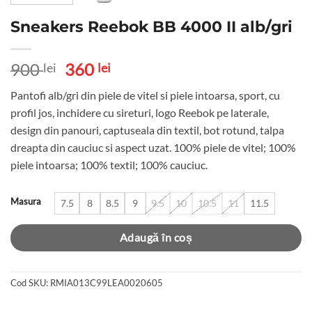
Sneakers Reebok BB 4000 II alb/gri
Prețul
Prețul
900
360
lei
lei
inițial
curent
Pantofi alb/gri din piele de vitel si piele intoarsa, sport, cu
a
este:
profil jos, inchidere cu sireturi, logo Reebok pe laterale,
fost:
360 lei.
design din panouri, captuseala din textil, bot rotund, talpa
900 lei.
dreapta din cauciuc si aspect uzat. 100% piele de vitel; 100%
piele intoarsa; 100% textil; 100% cauciuc.
Masura
7.5
8
8.5
9
9.5
10
10.5
11
11.5
Adaugă în coș
Cod SKU:
RMIA013C99LEA0020605