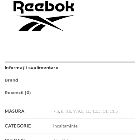
Informații suplimentare
Brand
Recenzii (0)
MASURA
7.5
,
8
,
8.5
,
9
,
9.5
,
10
,
10.5
,
11
,
11.5
CATEGORIE
Incaltaminte