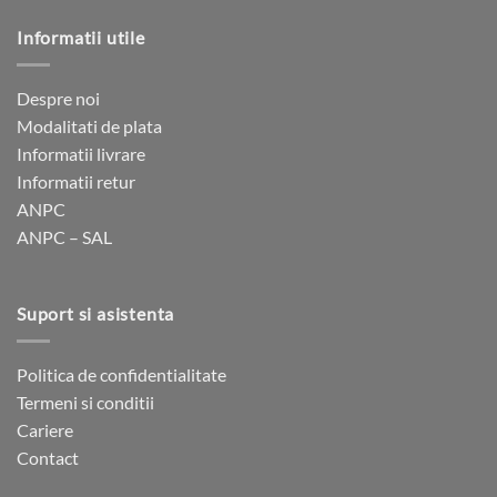
mai
multe
Informatii utile
variații.
Opțiunile
pot
Despre noi
fi
Modalitati de plata
alese
Informatii livrare
în
Informatii retur
pagina
ANPC
produsului.
ANPC – SAL
Suport si asistenta
Politica de confidentialitate
Termeni si conditii
Cariere
Contact