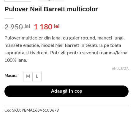
Pulover Neil Barrett multicolor
Prețul
Prețul
2 950
lei
1 180
lei
inițial
curent
Pulover multicolor din lana. cu guler rotund, maneci lungi,
a
este:
mansete elastice, model Neil Barrett in tesatura pe toata
fost:
1
suprafata si tiv drept. Potrivit pentru sezonul toamna/iarna.
2
180 lei.
100% lana.
950 lei.
ANULEAZĂ
Masura
M
L
Adaugă în coș
Cod SKU:
PBMA168V6103679