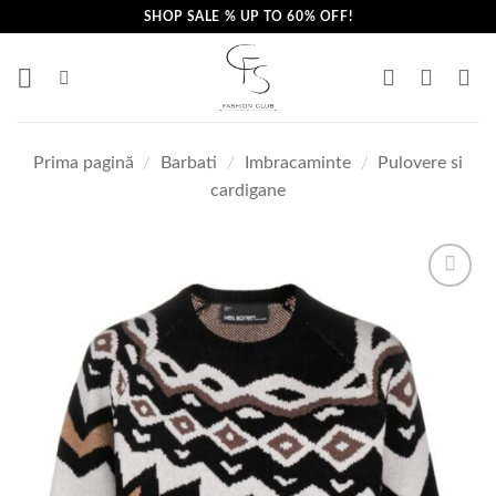
Skip
SHOP SALE % UP TO 60% OFF!
to
content
Prima pagină
/
Barbati
/
Imbracaminte
/
Pulovere si
cardigane