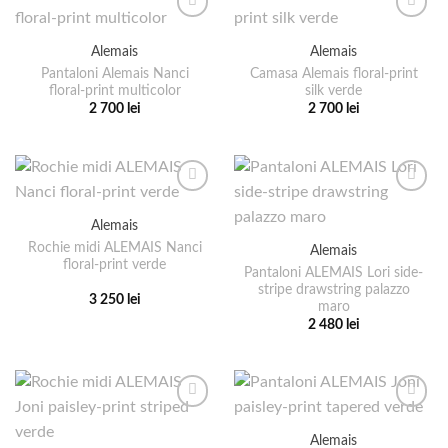
multe
mai
variații.
multe
Alemais
Alemais
Opțiunile
variații.
pot
Pantaloni Alemais Nanci
Camasa Alemais floral-print
Opțiunile
floral-print multicolor
silk verde
fi
pot
2 700
lei
2 700
lei
alese
fi
Acest
Acest
în
alese
produs
produs
pagina
în
are
are
produsului.
pagina
mai
mai
produsului.
multe
multe
Alemais
variații.
variații.
Rochie midi ALEMAIS Nanci
Alemais
Opțiunile
Opțiunile
floral-print verde
pot
pot
Pantaloni ALEMAIS Lori side-
stripe drawstring palazzo
fi
fi
3 250
lei
maro
alese
alese
Acest
2 480
lei
în
în
produs
Acest
pagina
pagina
are
produs
produsului.
produsului.
mai
are
multe
mai
variații.
multe
Alemais
Opțiunile
variații.