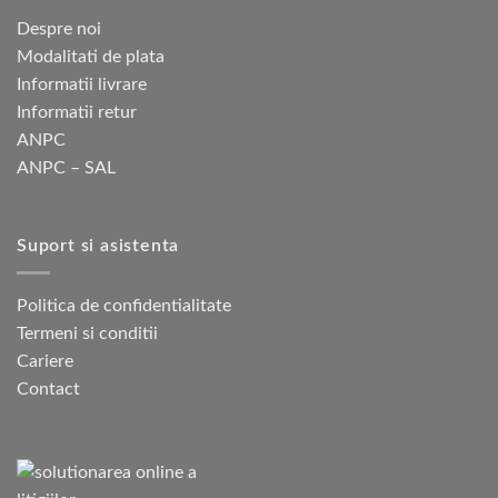
alese
alese
Despre noi
în
în
Modalitati de plata
pagina
pagina
Informatii livrare
produsului.
produsului.
Informatii retur
ANPC
ANPC – SAL
Suport si asistenta
Politica de confidentialitate
Termeni si conditii
Cariere
Contact