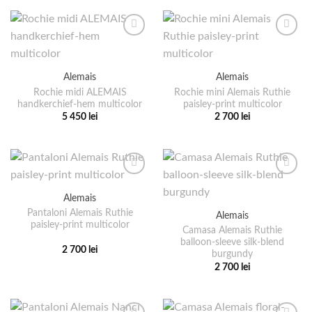
pagina
are
produs
produsului.
mai
are
multe
mai
variații.
multe
Opțiunile
variații.
pot
Alemais
Alemais
Opțiunile
fi
pot
Rochie midi ALEMAIS
Rochie mini Alemais Ruthie
alese
handkerchief-hem multicolor
paisley-print multicolor
fi
5 450
lei
2 700
lei
în
alese
Acest
Acest
pagina
în
produs
produs
produsului.
pagina
are
are
produsului.
mai
mai
multe
multe
Alemais
variații.
variații.
Pantaloni Alemais Ruthie
Alemais
Opțiunile
Opțiunile
paisley-print multicolor
pot
pot
Camasa Alemais Ruthie
balloon-sleeve silk-blend
fi
fi
2 700
lei
burgundy
alese
alese
Acest
2 700
lei
în
în
produs
Acest
pagina
pagina
are
produs
produsului.
produsului.
mai
are