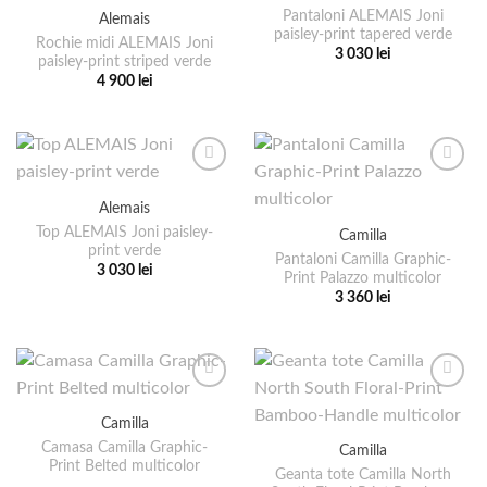
pot
Pantaloni ALEMAIS Joni
Alemais
Opțiunile
paisley-print tapered verde
fi
pot
Rochie midi ALEMAIS Joni
3 030
lei
alese
paisley-print striped verde
fi
Acest
4 900
lei
în
alese
produs
Acest
pagina
în
are
produs
produsului.
pagina
mai
are
produsului.
multe
mai
variații.
multe
Alemais
Opțiunile
variații.
pot
Top ALEMAIS Joni paisley-
Camilla
Opțiunile
print verde
fi
pot
Pantaloni Camilla Graphic-
3 030
lei
alese
Print Palazzo multicolor
fi
Acest
3 360
lei
în
alese
produs
Acest
pagina
în
are
produs
produsului.
pagina
mai
are
produsului.
multe
mai
variații.
multe
Camilla
Opțiunile
variații.
pot
Camasa Camilla Graphic-
Camilla
Opțiunile
Print Belted multicolor
fi
pot
Geanta tote Camilla North