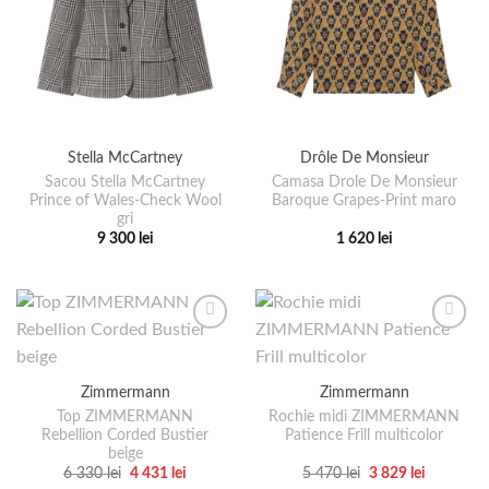
Stella McCartney
Drôle De Monsieur
Sacou Stella McCartney
Camasa Drole De Monsieur
Prince of Wales-Check Wool
Baroque Grapes-Print maro
gri
9 300
lei
1 620
lei
Acest
Acest
produs
produs
are
are
mai
mai
multe
multe
variații.
variații.
Zimmermann
Zimmermann
Opțiunile
Opțiunile
pot
pot
Top ZIMMERMANN
Rochie midi ZIMMERMANN
Rebellion Corded Bustier
Patience Frill multicolor
fi
fi
beige
alese
alese
Prețul
Prețul
Prețul
Prețul
6 330
lei
4 431
lei
5 470
lei
3 829
lei
în
în
inițial
curent
inițial
curent