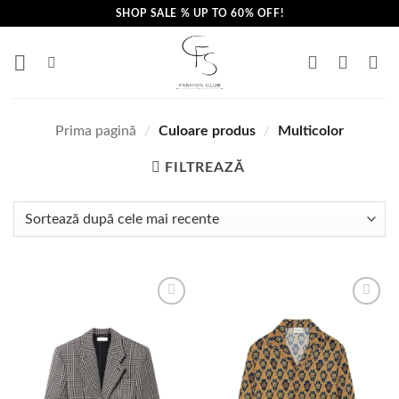
Skip
SHOP SALE % UP TO 60% OFF!
to
content
Prima pagină
/
Culoare produs
/
Multicolor
FILTREAZĂ