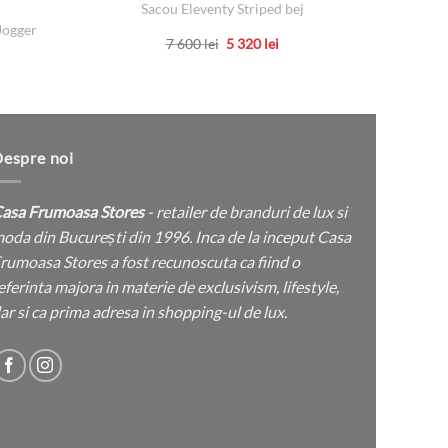
Sacou Eleventy Striped bej
Sa
Jogger
Prețul
Prețul
7 600
lei
5 320
lei
inițial
curent
Acest
țul
a
este:
rent
produs
fost:
5
e:
7
320 lei.
are
600 lei.
 lei.
mai
multe
espre noi
variații.
Opțiunile
asa Frumoasa Stores
- retailer de branduri de lux si
pot
oda din București din 1996. Inca de la inceput Casa
fi
rumoasa Stores a fost recunoscuta ca fiind o
alese
eferinta majora in materie de exclusivism, lifestyle,
în
ar si ca prima adresa in shopping-ul de lux.
pagina
produsului.