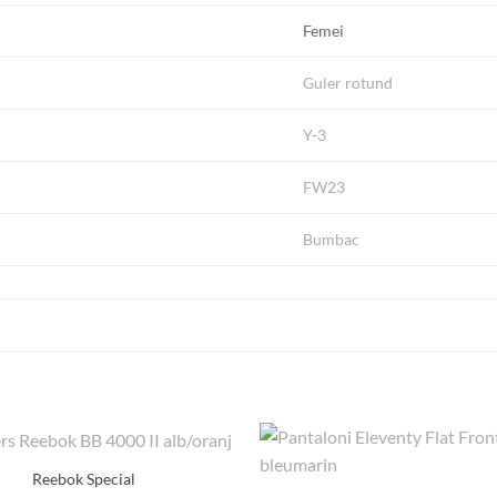
Femei
Guler rotund
Y-3
FW23
Bumbac
Reebok Special