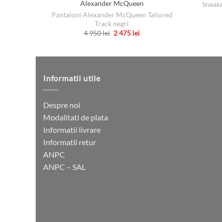
Alexander McQueen
Sneake
Pantaloni Alexander McQueen Tailored
Track negri
Prețul
Prețul
4 950
lei
2 475
lei
inițial
curent
Acest
a
este:
produs
fost:
2
4
475 lei.
are
950 lei.
mai
Informatii utile
multe
variații.
Despre noi
Opțiunile
Modalitati de plata
pot
Informatii livrare
fi
Informatii retur
alese
ANPC
în
ANPC – SAL
pagina
produsului.