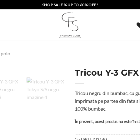
SHOP SALE % UP TO 60% OFF!
i polo
Tricou Y-3 GFX
Tricou negru din bumbac, cu gu
imprimata pe partea din fata si
100% bumbac.
În prezent, acest produs nu este în sto
Cod SKU:
IQ2140