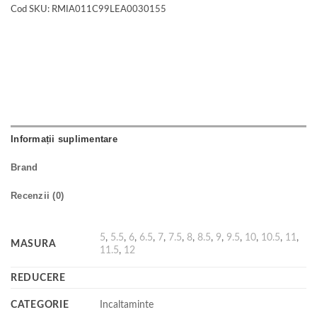
Cod SKU:
RMIA011C99LEA0030155
Informații suplimentare
Brand
Recenzii (0)
5
,
5.5
,
6
,
6.5
,
7
,
7.5
,
8
,
8.5
,
9
,
9.5
,
10
,
10.5
,
11
,
MASURA
11.5
,
12
REDUCERE
CATEGORIE
Incaltaminte