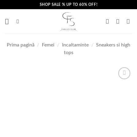
Skip
SHOP SALE % UP TO 60% OFF!
to
content
Prima pagină
/
Femei
/
Incaltaminte
/
Sneakers si high
tops