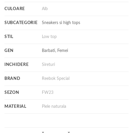
CULOARE
Alb
SUBCATEGORIE
Sneakers si high tops
STIL
Low top
GEN
Barbati, Femei
INCHIDERE
Sireturi
BRAND
Reebok Special
SEZON
FW23
MATERIAL
Piele naturala