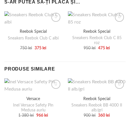
S-AR PUTEA SĂ-ȚI PLACĂ ȘI…
Reebok Special
Reebok Special
Sneakers Reebok Club C 85
Sneakers Reebok Club C albi
roz
Prețul
Prețul
Prețul
Prețul
750
lei
375
lei
950
lei
475
lei
inițial
curent
inițial
curent
Acest
Acest
a
este:
a
este:
produs
produs
fost:
375 lei.
fost:
475 lei.
750 lei.
950 lei.
are
are
PRODUSE SIMILARE
mai
mai
multe
multe
variații.
variații.
Opțiunile
Opțiunile
pot
pot
Versace
Reebok Special
fi
fi
Inel Versace Safety Pin
Sneakers Reebok BB 4000 II
alese
alese
Medusa auriu
alb/gri
în
în
Prețul
Prețul
Prețul
Prețul
1 380
lei
966
lei
900
lei
360
lei
inițial
curent
inițial
curent
pagina
pagina
Acest
Acest
a
este:
a
este:
produsului.
produsului.
produs
produs
fost:
966 lei.
fost:
360 lei.