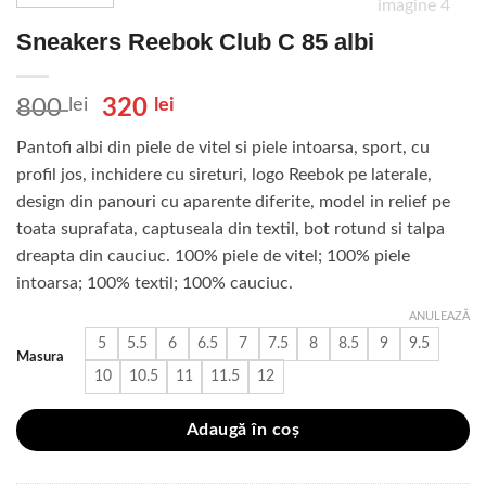
Sneakers Reebok Club C 85 albi
Prețul
Prețul
800
lei
320
lei
inițial
curent
Pantofi albi din piele de vitel si piele intoarsa, sport, cu
a
este:
profil jos, inchidere cu sireturi, logo Reebok pe laterale,
fost:
320 lei.
design din panouri cu aparente diferite, model in relief pe
800 lei.
toata suprafata, captuseala din textil, bot rotund si talpa
dreapta din cauciuc. 100% piele de vitel; 100% piele
intoarsa; 100% textil; 100% cauciuc.
ANULEAZĂ
5
5.5
6
6.5
7
7.5
8
8.5
9
9.5
Masura
10
10.5
11
11.5
12
Adaugă în coș