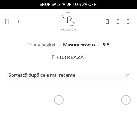
Skip
SHOP SALE % UP TO 60% OFF!
to
content
Prima pagină
/
Masura produs
/
9.5
FILTREAZĂ