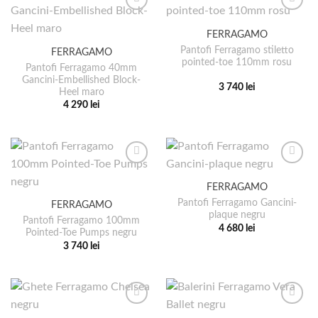
multe
mai
variații.
multe
FERRAGAMO
Opțiunile
variații.
pot
Pantofi Ferragamo stiletto
FERRAGAMO
Opțiunile
pointed-toe 110mm rosu
fi
pot
Pantofi Ferragamo 40mm
alese
Gancini-Embellished Block-
fi
3 740
lei
Heel maro
în
alese
Acest
4 290
lei
pagina
în
produs
Acest
produsului.
pagina
are
produs
produsului.
mai
are
multe
mai
variații.
multe
FERRAGAMO
Opțiunile
variații.
pot
Pantofi Ferragamo Gancini-
FERRAGAMO
Opțiunile
plaque negru
fi
pot
Pantofi Ferragamo 100mm
4 680
lei
alese
Pointed-Toe Pumps negru
fi
Acest
3 740
lei
în
alese
produs
Acest
pagina
în
are
produs
produsului.
pagina
mai
are
produsului.
multe
mai
variații.
multe