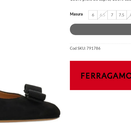
680 lei.
Masura
6
6.5
7
7.5
Cod SKU:
791786