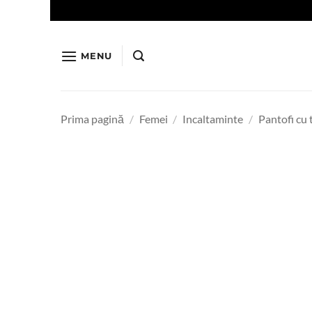
Skip
to
content
MENU
Prima pagină
/
Femei
/
Incaltaminte
/
Pantofi cu 