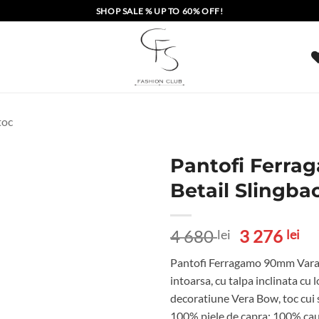
SHOP SALE % UP TO 60% OFF!
toc
Pantofi Ferr
Betail Slingba
Prețul
Pr
4 680
3 276
lei
lei
inițial
cu
Pantofi Ferragamo 90mm Vara B
a
es
intoarsa, cu talpa inclinata cu
fost:
3
decoratiune Vera Bow, toc cui s
4
27
100% piele de capra; 100% cau