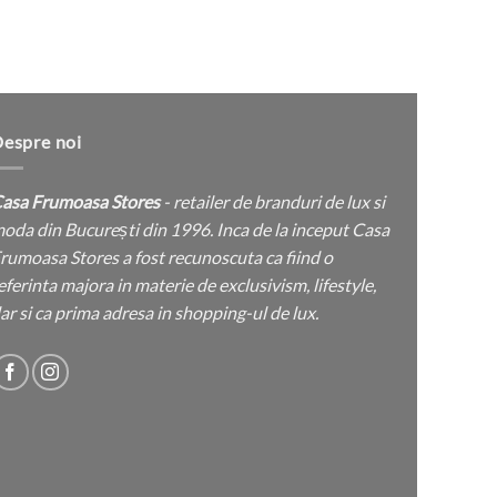
produsului.
espre noi
asa Frumoasa Stores
- retailer de branduri de lux si
oda din București din 1996. Inca de la inceput Casa
rumoasa Stores a fost recunoscuta ca fiind o
eferinta majora in materie de exclusivism, lifestyle,
ar si ca prima adresa in shopping-ul de lux.