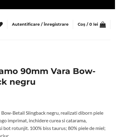
Autentificare / Înregistrare
Coș /
0
lei
agamo 90mm Vara Bow-
ck negru
ețul
rent
ow-Betail Slingback negru, realizati diborn piele
te:
 logo imprimat, inchidere curea si catarama,
i bot rotunjit. 100% biss taurus; 80% piele de miel;
6 lei.
ciuc.