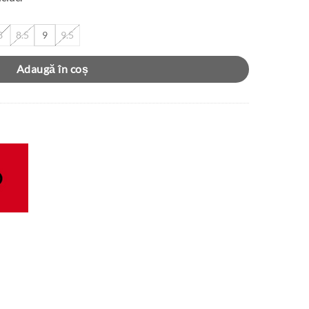
8
8.5
9
9.5
Adaugă în coș