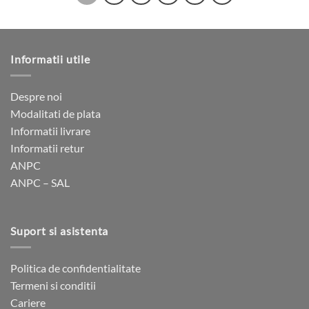
variații.
mai
Opțiunile
multe
pot
variații.
fi
Opțiunile
Informatii utile
alese
pot
în
fi
pagina
alese
Despre noi
produsului.
în
Modalitati de plata
pagina
Informatii livrare
produsului.
Informatii retur
ANPC
ANPC – SAL
Suport si asistenta
Politica de confidentialitate
Termeni si conditii
Cariere