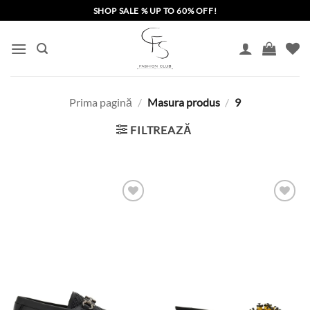
Skip
SHOP SALE % UP TO 60% OFF!
to
content
Prima pagină
/
Masura produs
/
9
FILTREAZĂ