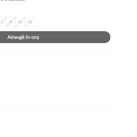
.5
9
10
11
Adaugă în coș