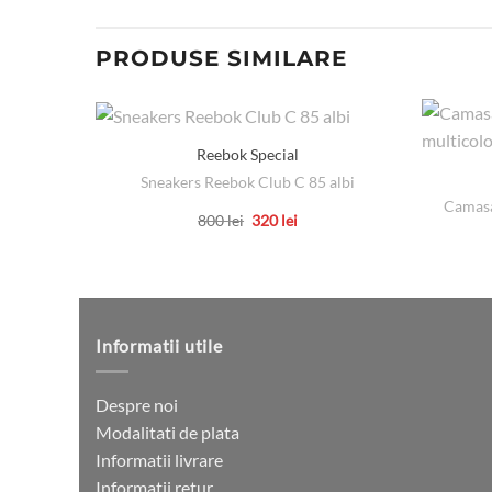
PRODUSE SIMILARE
Reebok Special
Sneakers Reebok Club C 85 albi
Camasa
Prețul
Prețul
800
lei
320
lei
inițial
curent
Acest
a
este:
produs
fost:
320 lei.
800 lei.
are
mai
multe
Informatii utile
variații.
Opțiunile
Despre noi
pot
Modalitati de plata
fi
Informatii livrare
alese
Informatii retur