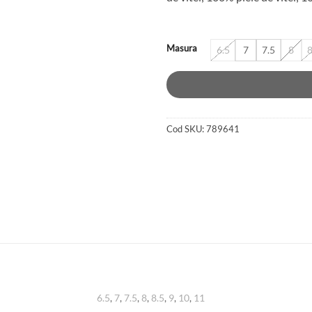
130 lei.
Masura
6.5
7
7.5
8
8
Cod SKU:
789641
6.5
,
7
,
7.5
,
8
,
8.5
,
9
,
10
,
11