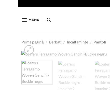
Skip
to
content
MENU
Prima pagină
/
Barbati
/
Incaltaminte
/
Pantofi