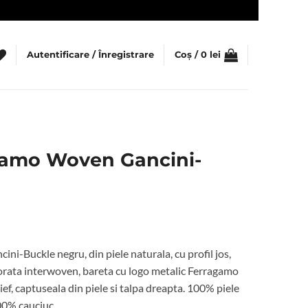
Autentificare / Înregistrare
Coș /
0
lei
gamo Woven Gancini-
ețul
rent
i-Buckle negru, din piele naturala, cu profil jos,
te:
orata interwoven, bareta cu logo metalic Ferragamo
lief, captuseala din piele si talpa dreapta. 100% piele
8 lei.
100% cauciuc.