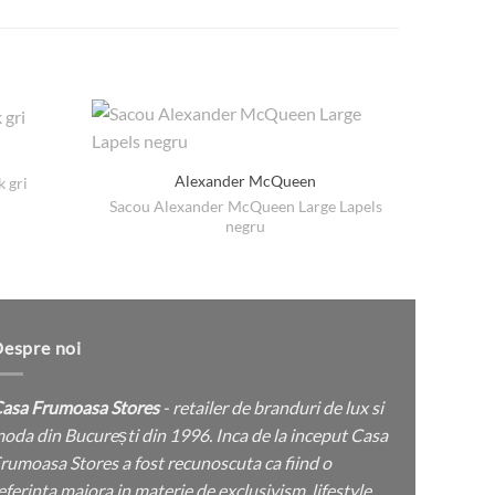
Alexander McQueen
 gri
Sacou Alexander McQueen Large Lapels
Pantof
țul
negru
ent
:
lei.
espre noi
asa Frumoasa Stores
- retailer de branduri de lux si
oda din București din 1996. Inca de la inceput Casa
rumoasa Stores a fost recunoscuta ca fiind o
eferinta majora in materie de exclusivism, lifestyle,