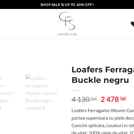
SHOP SALE % UP TO 60% OFF!
Loafers Ferra
Buckle negru
Prețul
Pr
4 130
2 478
lei
lei
inițial
cu
Loafers Ferragamo Woven Gancin
a
es
partea superioara cu piele dec
fost:
2
Gancini aplicata, cusaturi in re
4
47
de vitel; 100% piele de vitel; 