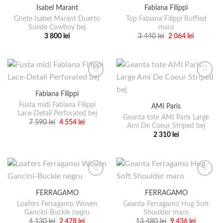
Isabel Marant
Fabiana Filippi
variații.
variații.
Ghete Isabel Marant Duerto
Top Fabiana Filippi Ruffled
Opțiunile
Opțiunile
Suede Cowboy bej
maro
pot
pot
Prețul
Prețul
3 800
lei
3 440
lei
2 064
lei
fi
fi
inițial
curent
Acest
Acest
a
este:
alese
alese
produs
produs
fost:
2
3
064 lei.
în
în
are
are
440 lei.
pagina
pagina
mai
mai
produsului.
produsului.
multe
multe
Fabiana Filippi
variații.
variații.
Fusta midi Fabiana Filippi
AMI Paris
Opțiunile
Opțiunile
Lace-Detail Perforated bej
pot
pot
Geanta tote AMI Paris Large
Prețul
Prețul
7 590
lei
4 554
lei
Ami De Coeur Striped bej
fi
fi
inițial
curent
Acest
a
este:
2 310
lei
alese
alese
produs
fost:
4
Acest
7
554 lei.
în
în
are
produs
590 lei.
pagina
pagina
mai
are
produsului.
produsului.
multe
mai
variații.
multe
FERRAGAMO
FERRAGAMO
Opțiunile
variații.
pot
Loafers Ferragamo Woven
Geanta Ferragamo Hug Soft
Opțiunile
Gancini-Buckle negru
Shoulder maro
fi
pot
Prețul
Prețul
Prețul
Prețul
4 130
lei
2 478
lei
13 480
lei
9 436
lei