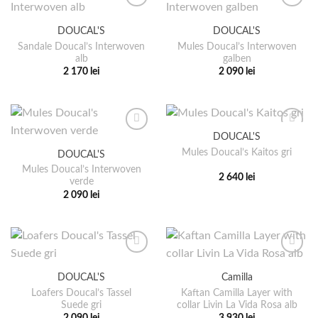
pagina
pagina
mai
mai
produsului.
produsului.
multe
multe
DOUCAL'S
DOUCAL'S
variații.
variații.
Sandale Doucal’s Interwoven
Mules Doucal’s Interwoven
Opțiunile
Opțiunile
alb
galben
pot
pot
2 170
lei
2 090
lei
fi
fi
Acest
Acest
alese
alese
produs
produs
în
în
are
are
pagina
pagina
mai
mai
DOUCAL'S
produsului.
produsului.
multe
multe
Mules Doucal’s Kaitos gri
DOUCAL'S
variații.
variații.
Mules Doucal’s Interwoven
Opțiunile
Opțiunile
2 640
lei
verde
pot
pot
Acest
2 090
lei
fi
fi
produs
Acest
alese
alese
are
produs
în
în
mai
are
pagina
pagina
multe
mai
produsului.
produsului.
variații.
multe
DOUCAL'S
Camilla
Opțiunile
variații.
Loafers Doucal’s Tassel
Kaftan Camilla Layer with
pot
Opțiunile
Suede gri
collar Livin La Vida Rosa alb
fi
pot