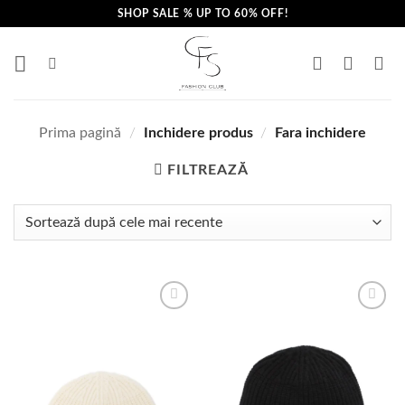
Skip
SHOP SALE % UP TO 60% OFF!
to
content
Prima pagină
/
Inchidere produs
/
Fara inchidere
FILTREAZĂ