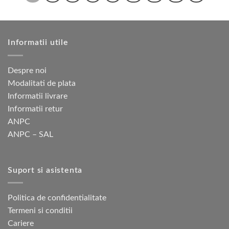
variații.
Opțiunile
pot
fi
Informatii utile
alese
în
Despre noi
pagina
Modalitati de plata
produsului.
Informatii livrare
Informatii retur
ANPC
ANPC – SAL
Suport si asistenta
Politica de confidentialitate
Termeni si conditii
Cariere