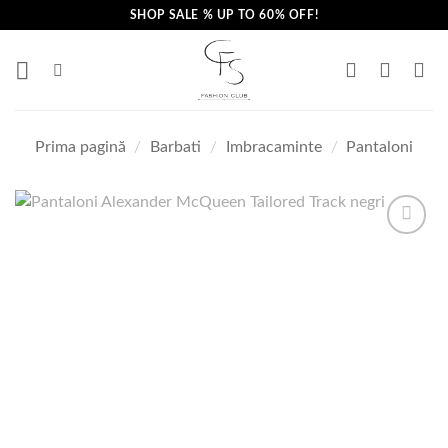
Skip
SHOP SALE % UP TO 60% OFF!
to
content
Prima pagină
/
Barbati
/
Imbracaminte
/
Pantaloni