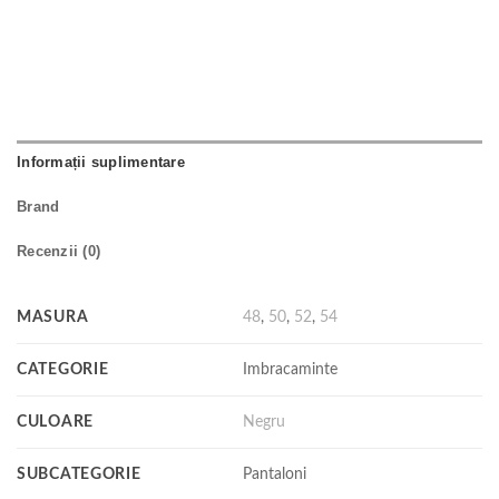
Informații suplimentare
Brand
Recenzii (0)
MASURA
48
,
50
,
52
,
54
CATEGORIE
Imbracaminte
CULOARE
Negru
SUBCATEGORIE
Pantaloni