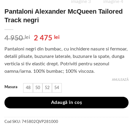
Pantaloni Alexander McQueen Tailored
Track negri
Prețul
Prețul
4 950
lei
2 475
lei
inițial
curent
Pantaloni negri din bumbac, cu inchidere nasure si fermoar,
a
este:
detalii plisate, buzunare laterale, buzunare la spate, dunga
fost:
2
verticla si tiv elastic drept. Potriviti pentru sezonul
4
475 lei.
oamna/iarna. 100% bumbac; 100% viscoza.
950 lei.
ANULEAZĂ
Masura
48
50
52
54
Adaugă în coș
Cod SKU:
745802QVP281000