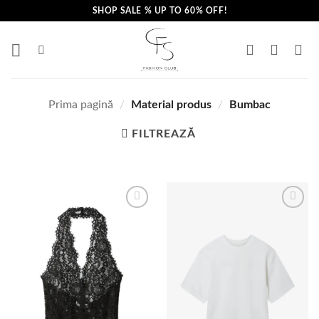
Skip
SHOP SALE % UP TO 60% OFF!
to
content
Prima pagină
/
Material produs
/
Bumbac
FILTREAZĂ