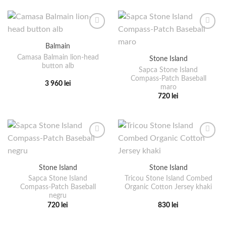
în
în
are
produs
pagina
pagina
mai
are
produsului.
produsului.
multe
mai
variații.
multe
Balmain
Opțiunile
variații.
pot
Camasa Balmain lion-head
Stone Island
Opțiunile
button alb
fi
pot
Sapca Stone Island
alese
Compass-Patch Baseball
fi
3 960
lei
maro
în
alese
Acest
720
lei
pagina
în
produs
Acest
produsului.
pagina
are
produs
produsului.
mai
are
multe
mai
variații.
multe
Opțiunile
variații.
pot
Stone Island
Stone Island
Opțiunile
fi
pot
Sapca Stone Island
Tricou Stone Island Combed
alese
Compass-Patch Baseball
Organic Cotton Jersey khaki
fi
negru
în
alese
720
lei
830
lei
pagina
în
Acest
Acest
produsului.
pagina
produs
produs