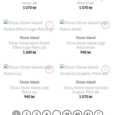
Jersey alb
Print khaki
pot
pot
1 070
lei
1 070
lei
fi
fi
Acest
Acest
alese
alese
produs
produs
în
în
are
are
pagina
pagina
mai
mai
produsului.
produsului.
multe
multe
Stone Island
Stone Island
variații.
variații.
Tricou Stone Island Faded-
Tricou Stone Island Logo
Opțiunile
Opțiunile
Effect Logo-Patch gri
Patch khaki
pot
pot
1 600
lei
940
lei
fi
fi
Acest
Acest
alese
alese
produs
produs
în
în
are
are
pagina
pagina
mai
mai
produsului.
produsului.
multe
multe
Stone Island
Stone Island
variații.
variații.
Tricou Stone Island Logo
Tricou Stone Island Archivio
Opțiunile
Opțiunile
Patch roz
Graphic-Print alb
pot
pot
940
lei
1 070
lei
fi
fi
Acest
Acest
alese
alese
produs
produs
în
în
are
are
1
2
3
4
…
39
40
41