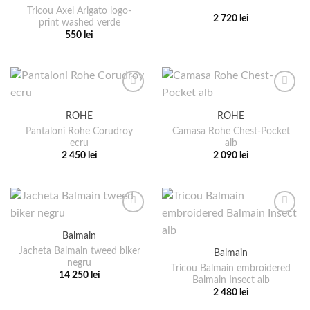
Tricou Axel Arigato logo-
Opțiunile
Opțiunile
2 720
lei
print washed verde
pot
pot
Acest
550
lei
fi
fi
produs
Acest
alese
alese
are
produs
în
în
mai
are
pagina
pagina
multe
mai
produsului.
produsului.
variații.
multe
ROHE
ROHE
Opțiunile
variații.
Pantaloni Rohe Corudroy
Camasa Rohe Chest-Pocket
pot
Opțiunile
ecru
alb
fi
pot
2 450
lei
2 090
lei
alese
fi
Acest
Acest
în
alese
produs
produs
pagina
în
are
are
produsului.
pagina
mai
mai
produsului.
multe
multe
Balmain
variații.
variații.
Jacheta Balmain tweed biker
Balmain
Opțiunile
Opțiunile
negru
pot
pot
Tricou Balmain embroidered
14 250
lei
Balmain Insect alb
fi
fi
Acest
2 480
lei
alese
alese
produs
Acest