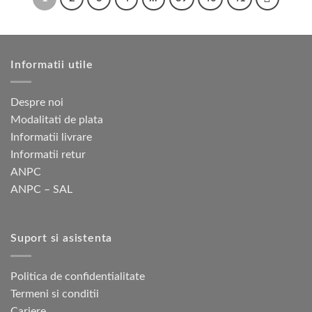
pagina
pagina
mai
mai
produsului.
produsului.
multe
multe
variații.
variații.
Opțiunile
Opțiunile
Informatii utile
pot
pot
fi
fi
alese
alese
Despre noi
în
în
Modalitati de plata
pagina
pagina
Informatii livrare
produsului.
produsului.
Informatii retur
ANPC
ANPC – SAL
Suport si asistenta
Politica de confidentialitate
Termeni si conditii
Cariere