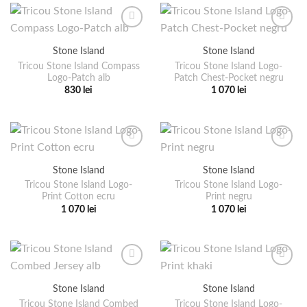
produsului.
are
are
mai
mai
multe
multe
Stone Island
Stone Island
variații.
variații.
Tricou Stone Island Compass
Tricou Stone Island Logo-
Opțiunile
Opțiunile
Logo-Patch alb
Patch Chest-Pocket negru
pot
pot
830
lei
1 070
lei
fi
fi
Acest
Acest
alese
alese
produs
produs
în
în
are
are
pagina
pagina
mai
mai
produsului.
produsului.
multe
multe
Stone Island
Stone Island
variații.
variații.
Tricou Stone Island Logo-
Tricou Stone Island Logo-
Opțiunile
Opțiunile
Print Cotton ecru
Print negru
pot
pot
1 070
lei
1 070
lei
fi
fi
Acest
Acest
alese
alese
produs
produs
în
în
are
are
pagina
pagina
mai
mai
produsului.
produsului.
multe
multe
Stone Island
Stone Island
variații.
variații.
Tricou Stone Island Combed
Tricou Stone Island Logo-
Opțiunile
Opțiunile