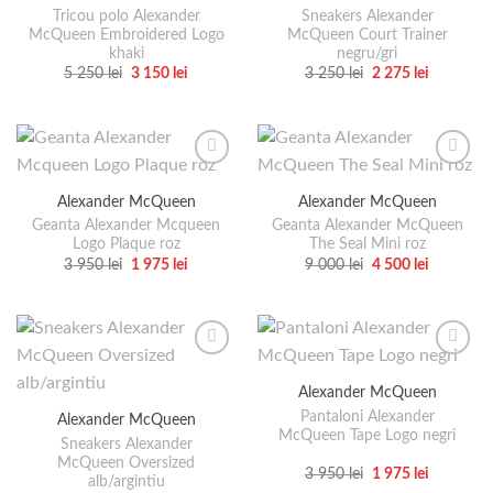
fi
pot
Tricou polo Alexander
Sneakers Alexander
alese
McQueen Embroidered Logo
McQueen Court Trainer
fi
khaki
negru/gri
în
alese
Prețul
Prețul
Prețul
Prețul
5 250
lei
3 150
lei
3 250
lei
2 275
lei
pagina
în
inițial
curent
inițial
curent
Acest
Acest
a
este:
a
este:
produsului.
pagina
produs
produs
fost:
3
fost:
2
5
150 lei.
3
275 lei.
produsului.
are
are
250 lei.
250 lei.
mai
mai
multe
multe
Alexander McQueen
Alexander McQueen
variații.
variații.
Geanta Alexander Mcqueen
Geanta Alexander McQueen
Opțiunile
Opțiunile
Logo Plaque roz
The Seal Mini roz
pot
pot
Prețul
Prețul
Prețul
Prețul
3 950
lei
1 975
lei
9 000
lei
4 500
lei
fi
fi
inițial
curent
inițial
curent
Acest
Acest
a
este:
a
este:
alese
alese
produs
produs
fost:
1
fost:
4
3
975 lei.
9
500 lei.
în
în
are
are
950 lei.
000 lei.
pagina
pagina
mai
mai
produsului.
produsului.
multe
multe
Alexander McQueen
variații.
variații.
Pantaloni Alexander
Alexander McQueen
Opțiunile
Opțiunile
McQueen Tape Logo negri
pot
pot
Sneakers Alexander
McQueen Oversized
fi
fi
Prețul
Prețul
3 950
lei
1 975
lei
alb/argintiu
inițial
curent
alese
alese
Acest