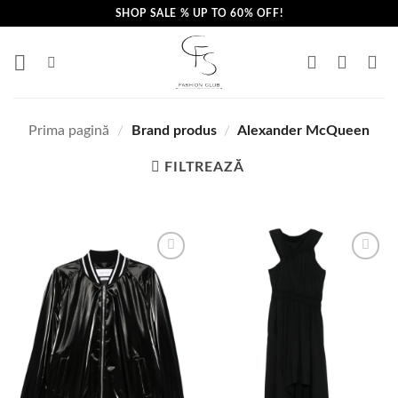
Skip
SHOP SALE % UP TO 60% OFF!
to
content
Prima pagină
/
Brand produs
/
Alexander McQueen
FILTREAZĂ