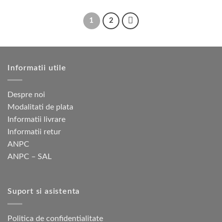
pagina
produs
produs
fost:
1
fost:
1
1
170 lei.
1
050 lei.
produsului.
are
are
950 lei.
750 lei.
1
2
mai
mai
multe
multe
variații.
variații.
Opțiunile
Opțiunile
Informatii utile
pot
pot
fi
fi
alese
alese
Despre noi
în
în
Modalitati de plata
pagina
pagina
Informatii livrare
produsului.
produsului.
Informatii retur
ANPC
ANPC – SAL
Suport si asistenta
Politica de confidentialitate