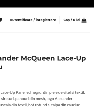
Autentificare / Înregistrare
Coș /
0
lei
xander McQueen Lace-Up
u
ețul
rent
e-Up Panelled negru, din piele de vitel si textil,
te:
cu sireturi, panouri din mesh, logo Alexander
eala din textil, bot rotund si talpa din cauciuc.
5 lei.