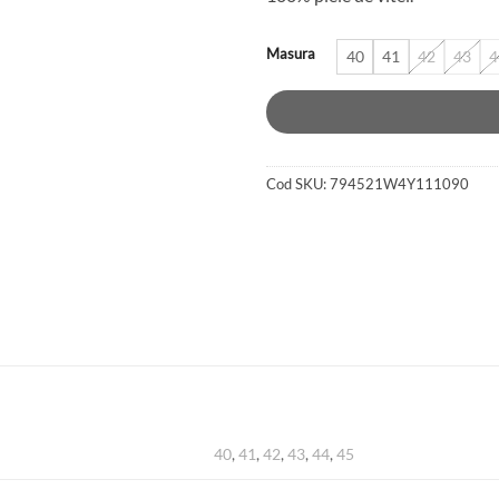
450 lei.
Masura
40
41
42
43
4
Cod SKU:
794521W4Y111090
40
,
41
,
42
,
43
,
44
,
45