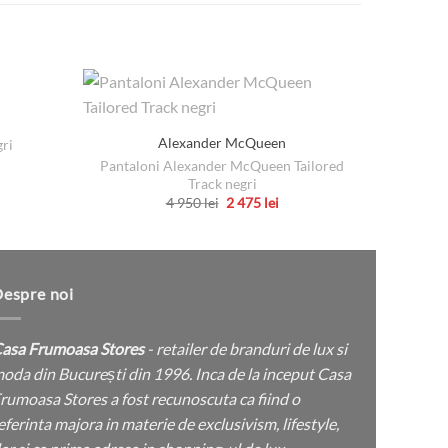
Alexander McQueen
Go
ri
Pantaloni Alexander McQueen Tailored
Snea
țul
Track negri
rent
Prețul
Prețul
4 950
lei
2 475
lei
e:
inițial
curent
Acest
a
este:
 lei.
produs
fost:
2
4
475 lei.
are
950 lei.
mai
espre noi
multe
variații.
asa Frumoasa Stores
- retailer de branduri de lux si
Opțiunile
oda din București din 1996. Inca de la inceput Casa
pot
rumoasa Stores a fost recunoscuta ca fiind o
fi
eferinta majora in materie de exclusivism, lifestyle,
alese