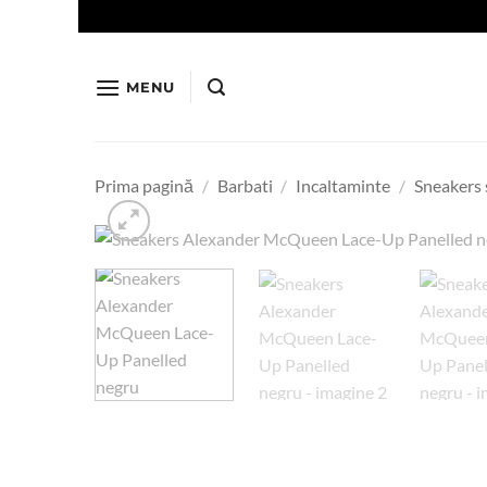
Skip
to
content
MENU
Prima pagină
/
Barbati
/
Incaltaminte
/
Sneakers 