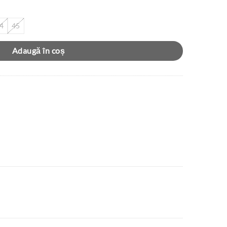
4
45
Adaugă în coș