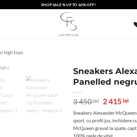
SHOP SALE % UP TO 60% OFF!
si high tops
Sneakers Ale
Panelled negr
Prețul
Pr
3 450
2 415
lei
lei
inițial
cu
Sneakers Alexander McQueen Lac
a
es
sport, cu profil jos, inchidere 
fost:
2
McQueen gravat la spate, captus
3
41
100% piele de vitel.