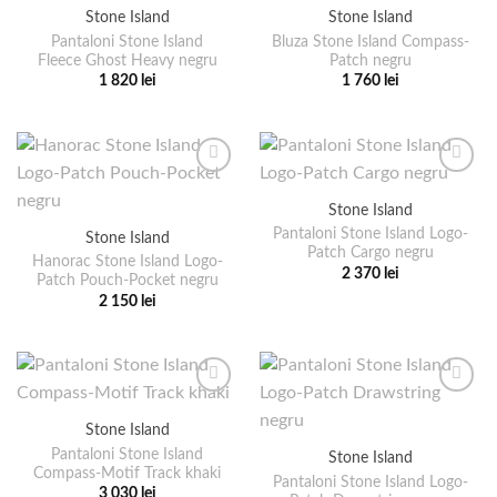
Stone Island
Stone Island
Opțiunile
variații.
pot
Pantaloni Stone Island
Bluza Stone Island Compass-
Opțiunile
Fleece Ghost Heavy negru
Patch negru
fi
pot
1 820
lei
1 760
lei
alese
fi
Acest
Acest
în
alese
produs
produs
pagina
în
are
are
produsului.
pagina
mai
mai
produsului.
multe
multe
Stone Island
variații.
variații.
Pantaloni Stone Island Logo-
Stone Island
Opțiunile
Opțiunile
Patch Cargo negru
pot
pot
Hanorac Stone Island Logo-
2 370
lei
Patch Pouch-Pocket negru
fi
fi
Acest
2 150
lei
alese
alese
produs
Acest
în
în
are
produs
pagina
pagina
mai
are
produsului.
produsului.
multe
mai
variații.
multe
Stone Island
Opțiunile
variații.
pot
Pantaloni Stone Island
Stone Island
Opțiunile
Compass-Motif Track khaki
fi
pot
Pantaloni Stone Island Logo-
3 030
lei