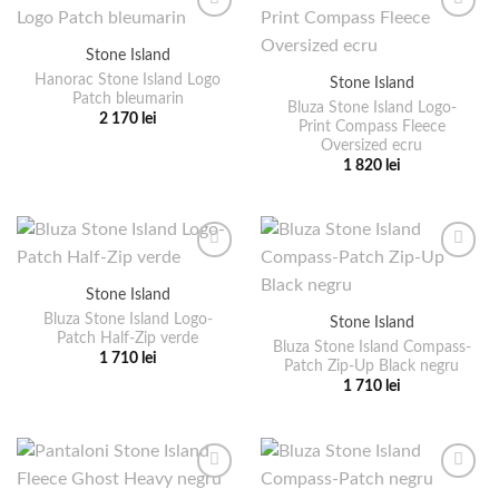
produsului.
produsului.
multe
mai
variații.
multe
Stone Island
Opțiunile
variații.
pot
Hanorac Stone Island Logo
Stone Island
Opțiunile
Patch bleumarin
fi
pot
Bluza Stone Island Logo-
2 170
lei
alese
Print Compass Fleece
fi
Acest
Oversized ecru
în
alese
produs
1 820
lei
pagina
în
are
Acest
produsului.
pagina
mai
produs
produsului.
multe
are
variații.
mai
Opțiunile
multe
Stone Island
pot
variații.
Bluza Stone Island Logo-
Stone Island
fi
Opțiunile
Patch Half-Zip verde
alese
pot
Bluza Stone Island Compass-
1 710
lei
Patch Zip-Up Black negru
în
fi
Acest
1 710
lei
pagina
alese
produs
Acest
produsului.
în
are
produs
pagina
mai
are
produsului.
multe
mai
variații.
multe