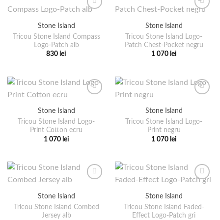
mai
multe
multe
variații.
Stone Island
Stone Island
variații.
Opțiunile
Tricou Stone Island Compass
Tricou Stone Island Logo-
Opțiunile
pot
Logo-Patch alb
Patch Chest-Pocket negru
pot
fi
830
lei
1 070
lei
fi
alese
Acest
Acest
alese
în
produs
produs
în
pagina
are
are
pagina
produsului.
mai
mai
produsului.
multe
multe
Stone Island
Stone Island
variații.
variații.
Tricou Stone Island Logo-
Tricou Stone Island Logo-
Opțiunile
Opțiunile
Print Cotton ecru
Print negru
pot
pot
1 070
lei
1 070
lei
fi
fi
Acest
Acest
alese
alese
produs
produs
în
în
are
are
pagina
pagina
mai
mai
produsului.
produsului.
multe
multe
Stone Island
Stone Island
variații.
variații.
Tricou Stone Island Combed
Tricou Stone Island Faded-
Opțiunile
Opțiunile
Jersey alb
Effect Logo-Patch gri
pot
pot