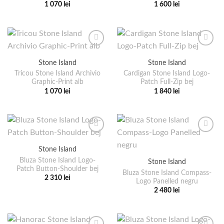
1 070
lei
1 600
lei
fi
fi
Acest
Acest
alese
alese
produs
produs
în
în
are
are
pagina
pagina
mai
mai
produsului.
produsului.
multe
multe
Stone Island
Stone Island
variații.
variații.
Tricou Stone Island Archivio
Cardigan Stone Island Logo-
Opțiunile
Opțiunile
Graphic-Print alb
Patch Full-Zip bej
pot
pot
1 070
lei
1 840
lei
fi
fi
Acest
Acest
alese
alese
produs
produs
în
în
are
are
pagina
pagina
mai
mai
produsului.
produsului.
multe
multe
Stone Island
variații.
variații.
Bluza Stone Island Logo-
Stone Island
Opțiunile
Opțiunile
Patch Button-Shoulder bej
pot
pot
Bluza Stone Island Compass-
2 310
lei
Logo Panelled negru
fi
fi
Acest
2 480
lei
alese
alese
produs
Acest
în
în
are
produs
pagina
pagina
mai
are