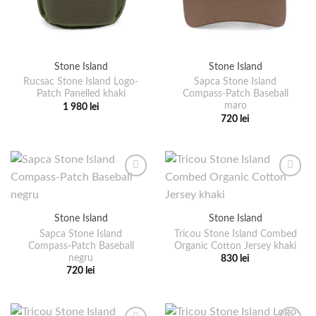
Stone Island
Stone Island
Rucsac Stone Island Logo-
Sapca Stone Island
Patch Panelled khaki
Compass-Patch Baseball
maro
1 980
lei
Acest
720
lei
Acest
produs
produs
are
are
mai
mai
multe
multe
variații.
variații.
Opțiunile
Stone Island
Stone Island
Opțiunile
pot
pot
Sapca Stone Island
Tricou Stone Island Combed
fi
Compass-Patch Baseball
Organic Cotton Jersey khaki
fi
alese
negru
830
lei
alese
în
Acest
720
lei
în
pagina
Acest
produs
pagina
produsului.
produs
are
produsului.
are
mai