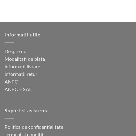
în
pagina
produsului.
Informatii utile
Despre noi
Modalitati de plata
Informatii livrare
Informatii retur
ANPC
ANPC – SAL
Suport si asistenta
Politica de confidentialitate
Termeni si conditii