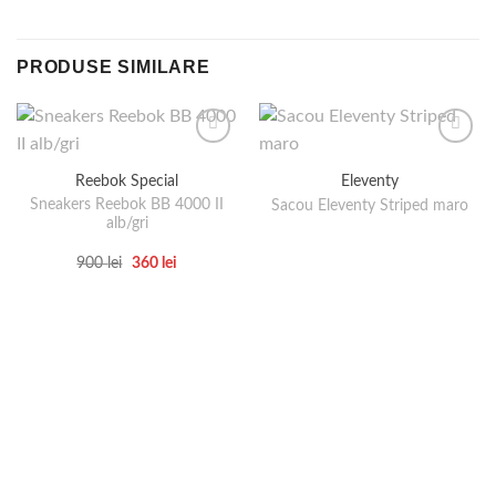
PRODUSE SIMILARE
Reebok Special
Eleventy
Sneakers Reebok BB 4000 II
Sacou Eleventy Striped maro
alb/gri
Prețul
Prețul
900
lei
360
lei
inițial
curent
Acest
a
este:
produs
fost:
360 lei.
900 lei.
are
mai
multe
variații.
Opțiunile
pot
fi
alese