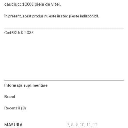
cauciuc; 100% piele de vitel.
În prezent, acest produs nu este în stoc și este indisponibil.
Cod SKU:
KI4033
Informații suplimentare
Brand
Recenzii (0)
MASURA
7
,
8
,
9
,
10
,
11
,
12