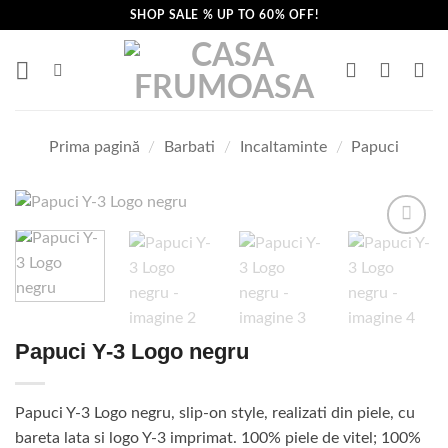
Skip
SHOP SALE % UP TO 60% OFF!
to
content
Prima pagină
/
Barbati
/
Incaltaminte
/
Papuci
Papuci Y-3 Logo negru
Papuci Y-3 Logo negru, slip-on style, realizati din piele, cu
bareta lata si logo Y-3 imprimat. 100% piele de vitel; 100%