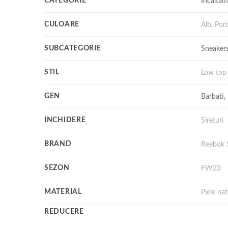
CATEGORIE
Incaltam
CULOARE
Alb
,
Port
SUBCATEGORIE
Sneakers
STIL
Low top
GEN
Barbati,
INCHIDERE
Sireturi
BRAND
Reebok 
SEZON
FW23
MATERIAL
Piele nat
REDUCERE