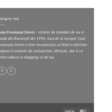
produs
fost:
2
e:
2
065 lei.
are
950 lei.
 lei.
mai
multe
espre noi
variații.
Opțiunile
asa Frumoasa Stores
- retailer de branduri de lux si
pot
oda din București din 1996. Inca de la inceput Casa
fi
rumoasa Stores a fost recunoscuta ca fiind o referinta
alese
ajora in materie de exclusivism, lifestyle, dar si ca
în
rima adresa in shopping-ul de lux.
pagina
produsului.
Visa
MasterCard