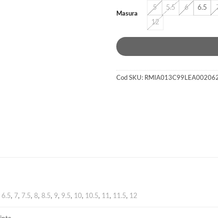
5
5.5
6
6.5
Masura
12
Cod SKU:
RMIA013C99LEA00206
,
6.5
,
7
,
7.5
,
8
,
8.5
,
9
,
9.5
,
10
,
10.5
,
11
,
11.5
,
12