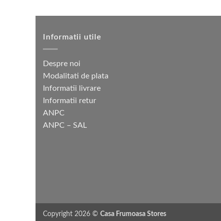
produs
fost:
580 lei.
pagina
1
are
450 lei.
produsului.
mai
multe
Informatii utile
variații.
Opțiunile
Despre noi
pot
Modalitati de plata
fi
Informatii livrare
alese
Informatii retur
în
ANPC
pagina
ANPC – SAL
produsului.
Copyright 2026 ©
Casa Frumoasa Stores