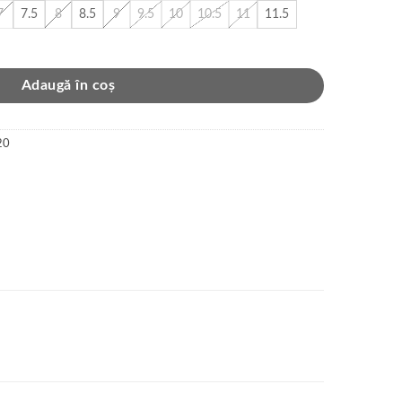
7
7.5
8
8.5
9
9.5
10
10.5
11
11.5
Adaugă în coș
20