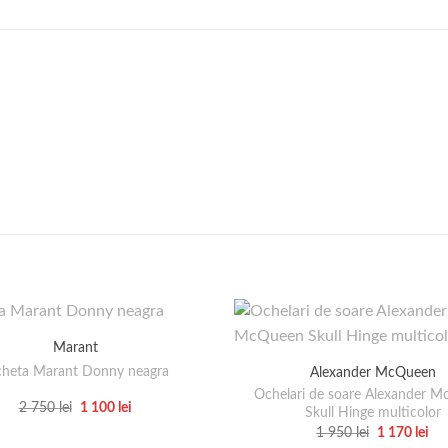
Marant
cheta Marant Donny neagra
Alexander McQueen
Ochelari de soare Alexander 
Prețul
Prețul
2 750
lei
1 100
lei
Skull Hinge multicolor
inițial
curent
Acest
Prețul
Pre
1 950
lei
1 170
lei
a
este:
inițial
cu