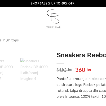
SHOP SALE % UP TO 60% OFF!
si high tops
Sneakers Reebok
Prețul
Prețu
900
lei
360
lei
inițial
curen
Pantofi alb/oranj din piele de v
a
este:
cu sireturi, logo Reebok pe lat
fost:
360 le
rotund, talpa dreapta din cauc
900 lei.
piele intoarsa; 100% textil; 1