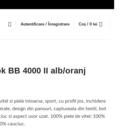
Autentificare / Înregistrare
Coș /
0
lei
 BB 4000 II alb/oranj
l
t
itel si piele intoarsa, sport, cu profil jos, inchidere
erale, design din panouri, captuseala din textil, bot
i.
iuc si aspect usor uzat. 100% piele de vitel; 100%
00% cauciuc.