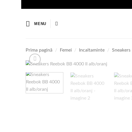
Skip
to
content
MENU
Prima pagină
/
Femei
/
Incaltaminte
/
Sneakers 