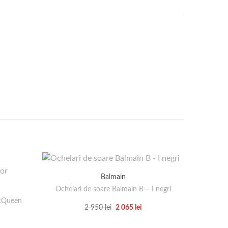
Balmain
Ochelari de soare Balmain B – I negri
McQueen
Pantalo
Prețul
Prețul
2 950
lei
2 065
lei
inițial
curent
Acest
țul
a
este:
rent