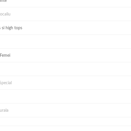
inte
ocaliu
 si high tops
 Femei
Special
urala