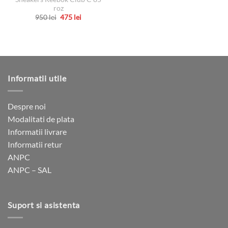
roz
Prețul
Prețul
950
lei
475
lei
inițial
curent
Acest
a
este:
produs
fost:
475 lei.
950 lei.
are
mai
multe
Informatii utile
variații.
Opțiunile
pot
Despre noi
fi
Modalitati de plata
alese
Informatii livrare
în
pagina
Informatii retur
produsului.
ANPC
ANPC – SAL
Suport si asistenta