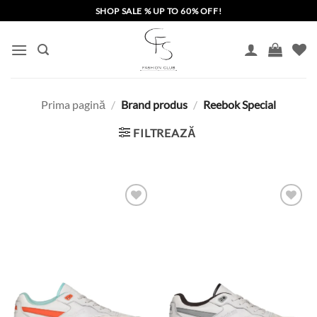
Skip
SHOP SALE % UP TO 60% OFF!
to
content
Prima pagină
/
Brand produs
/
Reebok Special
FILTREAZĂ