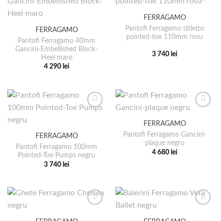
variații.
multe
FERRAGAMO
Opțiunile
variații.
pot
Pantofi Ferragamo stiletto
FERRAGAMO
Opțiunile
pointed-toe 110mm rosu
fi
pot
Pantofi Ferragamo 40mm
alese
Gancini-Embellished Block-
fi
3 740
lei
Heel maro
în
alese
Acest
4 290
lei
pagina
în
produs
Acest
produsului.
pagina
are
produs
produsului.
mai
are
multe
mai
variații.
multe
FERRAGAMO
Opțiunile
variații.
pot
Pantofi Ferragamo Gancini-
FERRAGAMO
Opțiunile
plaque negru
fi
pot
Pantofi Ferragamo 100mm
4 680
lei
alese
Pointed-Toe Pumps negru
fi
Acest
3 740
lei
în
alese
produs
Acest
pagina
în
are
produs
produsului.
pagina
mai
are
produsului.
multe
mai
variații.
multe