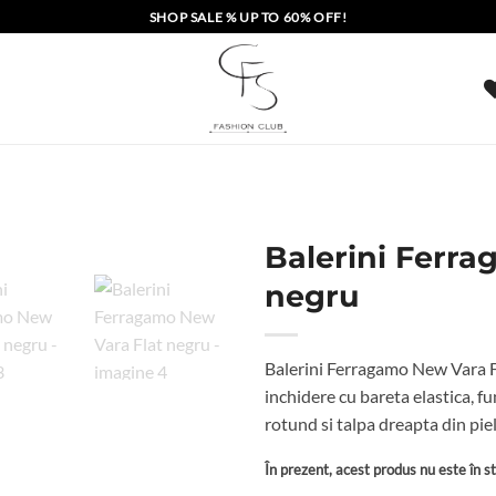
SHOP SALE % UP TO 60% OFF!
Balerini Ferr
negru
Balerini Ferragamo New Vara Flat
inchidere cu bareta elastica, f
rotund si talpa dreapta din pie
În prezent, acest produs nu este în sto