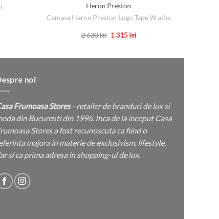
Heron Preston
i
Co
Camasa Heron Preston Logo Tape W alba
țul
rent
Prețul
Prețul
2 630
lei
1 315
lei
e:
inițial
curent
Acest
a
este:
 lei.
produs
fost:
1
2
315 lei.
are
630 lei.
mai
espre noi
multe
variații.
asa Frumoasa Stores
- retailer de branduri de lux si
Opțiunile
oda din București din 1996. Inca de la inceput Casa
pot
rumoasa Stores a fost recunoscuta ca fiind o
fi
eferinta majora in materie de exclusivism, lifestyle,
alese
ar si ca prima adresa in shopping-ul de lux.
în
pagina
produsului.