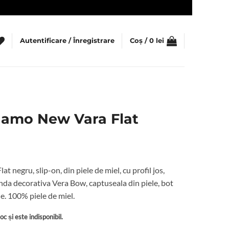
Autentificare / Înregistrare
Coș /
0
lei
agamo New Vara Flat
 negru, slip-on, din piele de miel, cu profil jos,
unda decorativa Vera Bow, captuseala din piele, bot
le. 100% piele de miel.
c și este indisponibil.