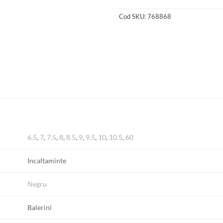
Cod SKU:
768868
6.5
,
7
,
7.5
,
8
,
8.5
,
9
,
9.5
,
10
,
10.5
,
60
Incaltaminte
Negru
Balerini