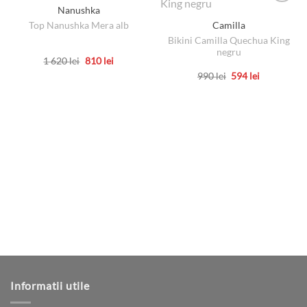
Nanushka
Top Nanushka Mera alb
Camilla
Bikini Camilla Quechua King
negru
Prețul
Prețul
1 620
lei
810
lei
inițial
curent
Acest
Prețul
Prețul
990
lei
594
lei
a
este:
inițial
curent
produs
fost:
810 lei.
Acest
a
este:
1
are
produs
fost:
594 lei.
620 lei.
990 lei.
mai
are
multe
mai
variații.
multe
Opțiunile
variații.
pot
Opțiunile
fi
pot
alese
fi
în
alese
pagina
în
produsului.
pagina
produsului.
Informatii utile