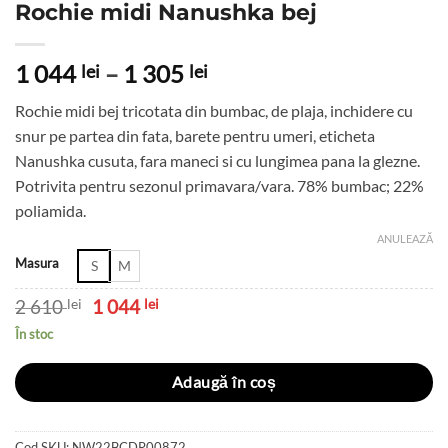
Rochie midi Nanushka bej
Interval
1 044
–
1 305
lei
lei
de
Rochie midi bej tricotata din bumbac, de plaja, inchidere cu
prețuri:
snur pe partea din fata, barete pentru umeri, eticheta
1
Nanushka cusuta, fara maneci si cu lungimea pana la glezne.
044 lei
Potrivita pentru sezonul primavara/vara. 78% bumbac; 22%
până
poliamida.
la
1
ANULEAZĂ
305 lei
Masura
S
M
Prețul
Prețul
2 610
lei
1 044
lei
inițial
curent
În stoc
a
este:
fost:
1
2
044 lei.
Adaugă în coș
610 lei.
Cod SKU:
NW22BCDR00872