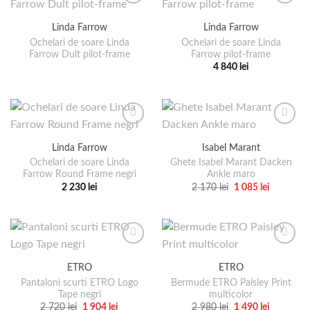
mai
mai
produsului.
multe
multe
Linda Farrow
Linda Farrow
variații.
variații.
Ochelari de soare Linda
Ochelari de soare Linda
Opțiunile
Opțiunile
Farrow Dult pilot-frame
Farrow pilot-frame
pot
pot
4 840
lei
fi
fi
Acest
alese
alese
produs
în
în
are
pagina
pagina
mai
produsului.
produsului.
multe
Linda Farrow
Isabel Marant
variații.
Ochelari de soare Linda
Ghete Isabel Marant Dacken
Opțiunile
Farrow Round Frame negri
Ankle maro
pot
Prețul
Prețul
2 230
lei
2 170
lei
1 085
lei
fi
inițial
curent
Acest
Acest
a
este:
alese
produs
produs
fost:
1
2
085 lei.
în
are
are
170 lei.
pagina
mai
mai
produsului.
multe
multe
ETRO
ETRO
variații.
variații.
Pantaloni scurti ETRO Logo
Bermude ETRO Paisley Print
Opțiunile
Opțiunile
Tape negri
multicolor
pot
pot
Prețul
Prețul
Prețul
Prețul
2 720
lei
1 904
lei
2 980
lei
1 490
lei