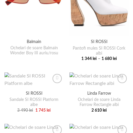
Balmain
SI ROSSI
Ochelari de soare Balmain
Pantofi mules SI ROSSI Cork
Wonder Boy III auriu/rosu
albi
Interval
1 344
lei
–
1 680
lei
de
Acest
prețuri:
produs
1
344 lei
are
până
la
mai
1
multe
680 lei
SI ROSSI
Linda Farrow
variații.
Sandale SI ROSSI Platform
Ochelari de soare Linda
Opțiunile
albe
Farrow Rectangle albi
pot
Prețul
Prețul
3 490
lei
1 745
lei
2 610
lei
fi
inițial
curent
Acest
Acest
a
este:
alese
produs
produs
fost:
1
3
745 lei.
în
are
are
490 lei.
pagina