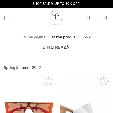
Skip
SHOP SALE % UP TO 60% OFF!
to
content
Prima pagină
/
sezon produs
/
SS22
FILTREAZĂ
Spring Summer 2022