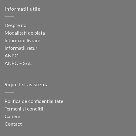
Opțiunile
Opțiunile
Informatii utile
pot
pot
fi
fi
alese
alese
Despre noi
în
în
Modalitati de plata
pagina
pagina
Informatii livrare
produsului.
produsului.
Informatii retur
ANPC
ANPC – SAL
Suport si asistenta
Politica de confidentialitate
Termeni si conditii
Cariere
Contact