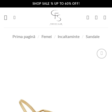
Skip
SHOP SALE % UP TO 60% OFF!
to
content
Prima pagină
/
Femei
/
Incaltaminte
/
Sandale