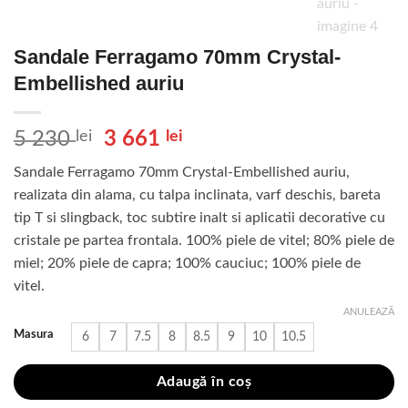
Sandale Ferragamo 70mm Crystal-
Embellished auriu
Prețul
Prețul
5 230
lei
3 661
lei
inițial
curent
Sandale Ferragamo 70mm Crystal-Embellished auriu,
a
este:
realizata din alama, cu talpa inclinata, varf deschis, bareta
fost:
3
tip T si slingback, toc subtire inalt si aplicatii decorative cu
5
661 lei.
cristale pe partea frontala. 100% piele de vitel; 80% piele de
230 lei.
miel; 20% piele de capra; 100% cauciuc; 100% piele de
vitel.
ANULEAZĂ
Masura
6
7
7.5
8
8.5
9
10
10.5
Adaugă în coș