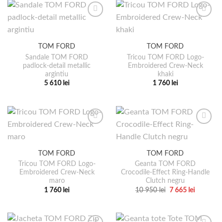
produsului.
produsului.
mai
are
multe
mai
variații.
multe
Opțiunile
variații.
pot
TOM FORD
TOM FORD
Opțiunile
fi
pot
Sandale TOM FORD
Tricou TOM FORD Logo-
alese
padlock-detail metallic
Embroidered Crew-Neck
fi
argintiu
khaki
în
alese
5 610
lei
1 760
lei
pagina
în
Acest
Acest
produsului.
pagina
produs
produs
produsului.
are
are
mai
mai
multe
multe
variații.
variații.
TOM FORD
TOM FORD
Opțiunile
Opțiunile
pot
pot
Tricou TOM FORD Logo-
Geanta TOM FORD
Embroidered Crew-Neck
Crocodile-Effect Ring-Handle
fi
fi
maro
Clutch negru
alese
alese
Prețul
Prețul
1 760
lei
10 950
lei
7 665
lei
în
în
inițial
curent
Acest
Acest
a
este:
pagina
pagina
produs
produs
fost:
7
10
665 lei.
produsului.
produsului.
are
are
950 lei.