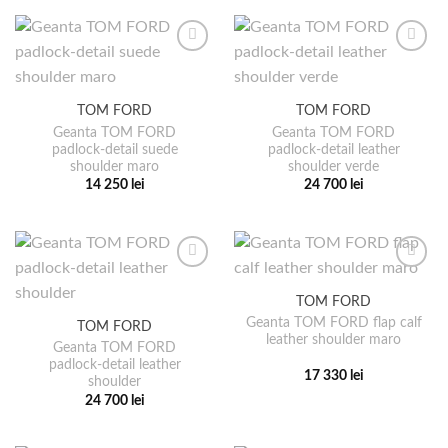
pagina
pagina
are
produs
produsului.
produsului.
mai
are
multe
mai
variații.
multe
Opțiunile
variații.
pot
TOM FORD
TOM FORD
Opțiunile
fi
pot
Geanta TOM FORD
Geanta TOM FORD
alese
padlock-detail suede
padlock-detail leather
fi
shoulder maro
shoulder verde
în
alese
14 250
lei
24 700
lei
pagina
în
Acest
Acest
produsului.
pagina
produs
produs
produsului.
are
are
mai
mai
multe
multe
TOM FORD
variații.
variații.
Geanta TOM FORD flap calf
TOM FORD
Opțiunile
Opțiunile
leather shoulder maro
pot
pot
Geanta TOM FORD
padlock-detail leather
fi
fi
17 330
lei
shoulder
alese
alese
Acest
24 700
lei
în
în
produs
Acest
pagina
pagina
are
produs