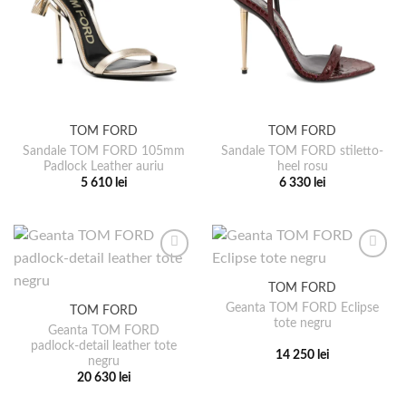
TOM FORD
TOM FORD
Sandale TOM FORD 105mm
Sandale TOM FORD stiletto-
Padlock Leather auriu
heel rosu
5 610
lei
6 330
lei
Acest
Acest
produs
produs
are
are
mai
mai
multe
multe
TOM FORD
variații.
variații.
Geanta TOM FORD Eclipse
TOM FORD
Opțiunile
Opțiunile
tote negru
pot
pot
Geanta TOM FORD
padlock-detail leather tote
fi
fi
14 250
lei
negru
alese
alese
Acest
20 630
lei
în
în
produs
Acest