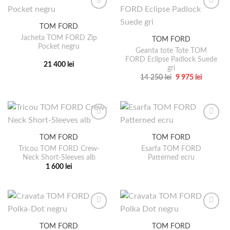
mai
mai
multe
multe
TOM FORD
variații.
variații.
Jacheta TOM FORD Zip
TOM FORD
Opțiunile
Opțiunile
Pocket negru
pot
pot
Geanta tote Tote TOM
FORD Eclipse Padlock Suede
fi
fi
21 400
lei
gri
alese
alese
Acest
Prețul
Prețul
14 250
lei
9 975
lei
în
în
produs
inițial
curent
Acest
a
este:
pagina
pagina
are
produs
fost:
9
14
975 lei.
produsului.
produsului.
mai
are
250 lei.
multe
mai
variații.
multe
TOM FORD
TOM FORD
Opțiunile
variații.
pot
Tricou TOM FORD Crew-
Esarfa TOM FORD
Opțiunile
Neck Short-Sleeves alb
Patterned ecru
fi
pot
1 600
lei
alese
fi
Acest
în
alese
produs
pagina
în
are
produsului.
pagina
mai
produsului.
multe
TOM FORD
TOM FORD
variații.