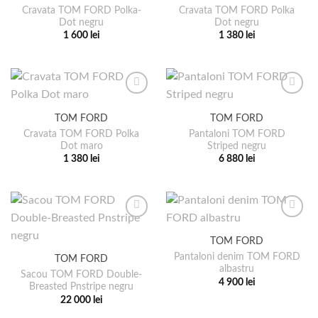
Cravata TOM FORD Polka-
Cravata TOM FORD Polka
Opțiunile
Dot negru
Dot negru
pot
1 600
lei
1 380
lei
fi
Acest
Acest
alese
produs
produs
în
are
are
pagina
mai
mai
produsului.
multe
multe
TOM FORD
TOM FORD
variații.
variații.
Cravata TOM FORD Polka
Pantaloni TOM FORD
Opțiunile
Opțiunile
Dot maro
Striped negru
pot
pot
1 380
lei
6 880
lei
fi
fi
Acest
Acest
alese
alese
produs
produs
în
în
are
are
pagina
pagina
mai
mai
produsului.
produsului.
multe
multe
TOM FORD
variații.
variații.
Pantaloni denim TOM FORD
TOM FORD
Opțiunile
Opțiunile
albastru
pot
pot
Sacou TOM FORD Double-
4 900
lei
Breasted Pnstripe negru
fi
fi
Acest
22 000
lei
alese
alese
produs
Acest