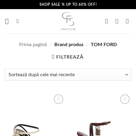
Skip
SHOP SALE % UP TO 60% OFF!
to
content
Prima pagină
/
Brand produs
/
TOM FORD
FILTREAZĂ