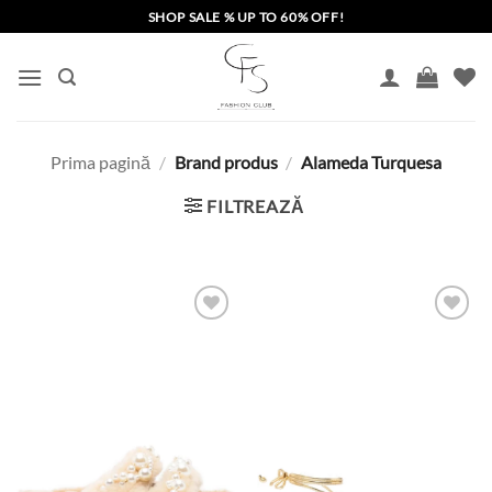
Skip
SHOP SALE % UP TO 60% OFF!
to
content
Prima pagină
/
Brand produs
/
Alameda Turquesa
FILTREAZĂ