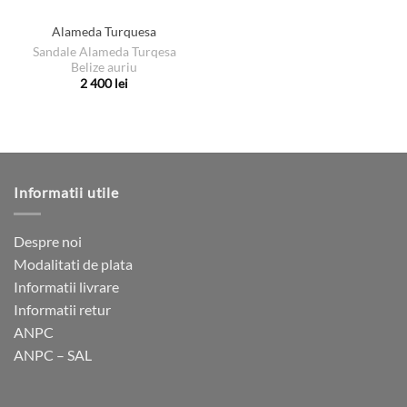
Alameda Turquesa
Sandale Alameda Turqesa
Belize auriu
2 400
lei
Acest
produs
are
mai
multe
Informatii utile
variații.
Opțiunile
pot
Despre noi
fi
Modalitati de plata
alese
Informatii livrare
în
pagina
Informatii retur
produsului.
ANPC
ANPC – SAL