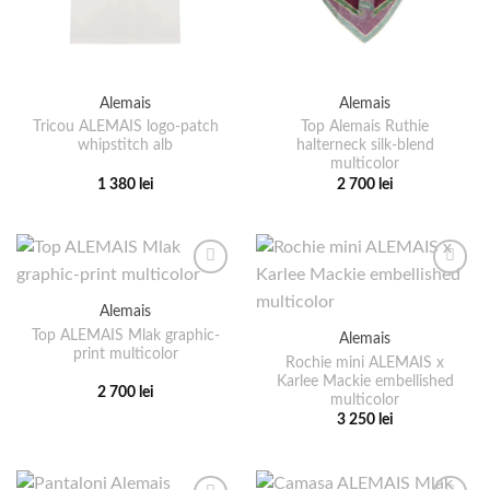
Alemais
Alemais
Tricou ALEMAIS logo-patch
Top Alemais Ruthie
whipstitch alb
halterneck silk-blend
multicolor
1 380
lei
2 700
lei
Acest
Acest
produs
produs
are
are
mai
mai
multe
multe
Alemais
variații.
variații.
Top ALEMAIS Mlak graphic-
Alemais
Opțiunile
Opțiunile
print multicolor
pot
pot
Rochie mini ALEMAIS x
Karlee Mackie embellished
fi
fi
2 700
lei
multicolor
alese
alese
Acest
3 250
lei
în
în
produs
Acest
pagina
pagina
are
produs
produsului.
produsului.
mai
are