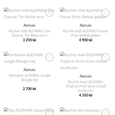
în
alese
produs
produs
pagina
în
are
are
produsului.
pagina
mai
mai
produsului.
multe
multe
Alemais
Alemais
variații.
variații.
Rochie midi ALEMAIS Sun
Rochie midi ALEMAIS Floral-
Opțiunile
Opțiunile
Dancer Tie-Waist ecru
Print Belted galben
pot
pot
3 250
lei
4 900
lei
fi
fi
Acest
Acest
alese
alese
produs
produs
în
în
are
are
pagina
pagina
mai
mai
produsului.
produsului.
multe
multe
Alemais
variații.
variații.
Pantaloni ALEMAIS Jungle
Alemais
Opțiunile
Opțiunile
Boogie bej
pot
pot
Rochie maxi ALEMAIS
Tropical-Print Knot-Detail
fi
fi
2 700
lei
multicolor
alese
alese
Acest
4 350
lei
în
în
produs
Acest
pagina
pagina
are
produs
produsului.
produsului.
mai
are
multe