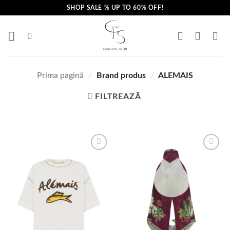
Skip
SHOP SALE % UP TO 60% OFF!
to
content
Prima pagină
/
Brand produs
/
ALEMAIS
FILTREAZĂ