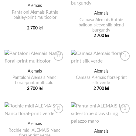
multe
multe
Alemais
variații.
variații.
Pantaloni Alemais Ruthie
Alemais
Opțiunile
Opțiunile
paisley-print multicolor
pot
pot
Camasa Alemais Ruthie
balloon-sleeve silk-blend
fi
fi
2 700
lei
burgundy
alese
alese
Acest
2 700
lei
în
în
produs
Acest
pagina
pagina
are
produs
produsului.
produsului.
mai
are
multe
mai
variații.
multe
Alemais
Alemais
Opțiunile
variații.
pot
Pantaloni Alemais Nanci
Camasa Alemais floral-print
Opțiunile
floral-print multicolor
silk verde
fi
pot
2 700
lei
2 700
lei
alese
fi
Acest
Acest
în
alese
produs
produs
pagina
în
are
are
produsului.
pagina
mai
mai
produsului.
multe
multe
Alemais
variații.
variații.
Rochie midi ALEMAIS Nanci
Alemais
Opțiunile
Opțiunile
floral-print verde