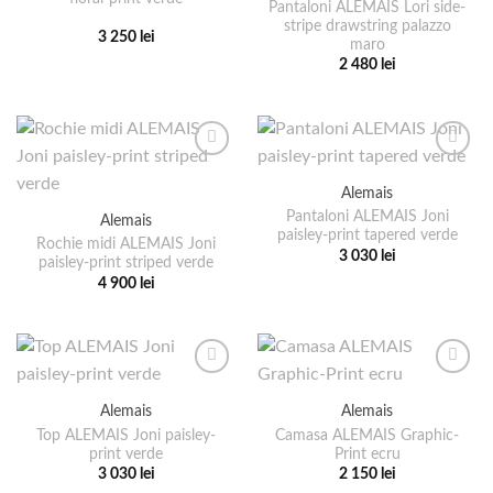
pot
pot
Pantaloni ALEMAIS Lori side-
stripe drawstring palazzo
fi
fi
3 250
lei
maro
alese
alese
Acest
2 480
lei
în
în
produs
Acest
pagina
pagina
are
produs
produsului.
produsului.
mai
are
multe
mai
variații.
multe
Alemais
Opțiunile
variații.
pot
Pantaloni ALEMAIS Joni
Alemais
Opțiunile
paisley-print tapered verde
fi
pot
Rochie midi ALEMAIS Joni
3 030
lei
alese
paisley-print striped verde
fi
Acest
4 900
lei
în
alese
produs
Acest
pagina
în
are
produs
produsului.
pagina
mai
are
produsului.
multe
mai
variații.
multe
Alemais
Alemais
Opțiunile
variații.
pot
Top ALEMAIS Joni paisley-
Camasa ALEMAIS Graphic-
Opțiunile
print verde
Print ecru
fi
pot
3 030
lei
2 150
lei
alese
fi
Acest
Acest