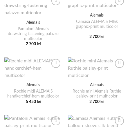
multe
mai
variații.
multe
Alemais
Opțiunile
variații.
pot
Camasa ALEMAIS Mlak
Alemais
Opțiunile
graphic-print multicolor
fi
pot
Pantaloni Alemais
alese
drawstring-fastening palazzo
fi
2 700
lei
multicolor
în
alese
Acest
2 700
lei
pagina
în
produs
Acest
produsului.
pagina
are
produs
produsului.
mai
are
multe
mai
variații.
multe
Opțiunile
variații.
pot
Alemais
Alemais
Opțiunile
fi
pot
Rochie midi ALEMAIS
Rochie mini Alemais Ruthie
alese
handkerchief-hem multicolor
paisley-print multicolor
fi
5 450
lei
2 700
lei
în
alese
Acest
Acest
pagina
în
produs
produs
produsului.
pagina
are
are
produsului.
mai
mai