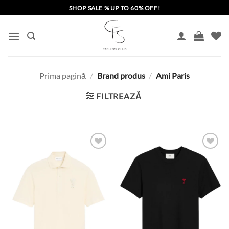
Skip
SHOP SALE % UP TO 60% OFF!
to
content
Prima pagină
/
Brand produs
/
Ami Paris
FILTREAZĂ