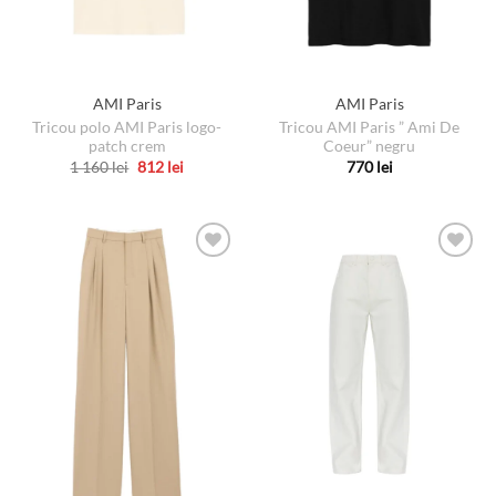
AMI Paris
AMI Paris
Tricou polo AMI Paris logo-
Tricou AMI Paris ” Ami De
patch crem
Coeur” negru
Prețul
Prețul
1 160
lei
812
lei
770
lei
inițial
curent
Acest
Acest
a
este:
produs
produs
fost:
812 lei.
1
are
are
160 lei.
mai
mai
multe
multe
variații.
variații.
Opțiunile
Opțiunile
pot
pot
fi
fi
alese
alese
în
în
pagina
pagina
produsului.
produsului.