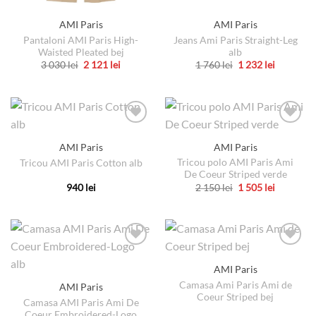
AMI Paris
AMI Paris
Pantaloni AMI Paris High-
Jeans Ami Paris Straight-Leg
Waisted Pleated bej
alb
Prețul
Prețul
Prețul
Prețul
3 030
lei
2 121
lei
1 760
lei
1 232
lei
inițial
curent
inițial
curent
Acest
Acest
a
este:
a
este:
produs
produs
fost:
2
fost:
1
3
121 lei.
1
232 lei.
are
are
030 lei.
760 lei.
mai
mai
multe
multe
AMI Paris
AMI Paris
variații.
variații.
Tricou polo AMI Paris Ami
Tricou AMI Paris Cotton alb
Opțiunile
Opțiunile
De Coeur Striped verde
pot
pot
Prețul
Prețul
940
lei
2 150
lei
1 505
lei
fi
fi
inițial
curent
Acest
Acest
a
este:
alese
alese
produs
produs
fost:
1
2
505 lei.
în
în
are
are
150 lei.
pagina
pagina
mai
mai
produsului.
produsului.
multe
multe
AMI Paris
variații.
variații.
Camasa Ami Paris Ami de
AMI Paris
Opțiunile
Opțiunile
Coeur Striped bej
pot
pot
Camasa AMI Paris Ami De
Coeur Embroidered-Logo