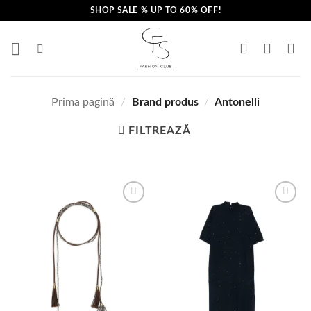
Skip
SHOP SALE % UP TO 60% OFF!
to
content
Prima pagină
/
Brand produs
/
Antonelli
FILTREAZĂ