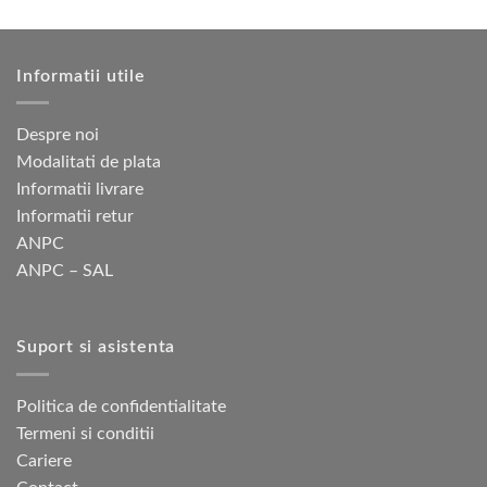
variații.
multe
Opțiunile
variații.
pot
Opțiunile
fi
Informatii utile
pot
alese
fi
în
alese
Despre noi
pagina
în
Modalitati de plata
produsului.
pagina
Informatii livrare
produsului.
Informatii retur
ANPC
ANPC – SAL
Suport si asistenta
Politica de confidentialitate
Termeni si conditii
Cariere