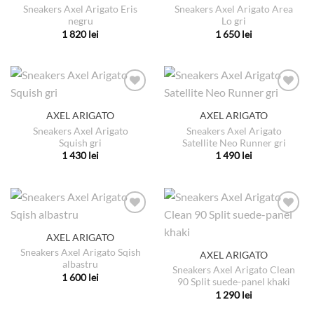
Sneakers Axel Arigato Eris
Sneakers Axel Arigato Area
Opțiunile
negru
Lo gri
pot
1 820
lei
1 650
lei
fi
Acest
Acest
alese
produs
produs
în
are
are
pagina
mai
mai
produsului.
multe
multe
AXEL ARIGATO
AXEL ARIGATO
variații.
variații.
Sneakers Axel Arigato
Sneakers Axel Arigato
Opțiunile
Opțiunile
Squish gri
Satellite Neo Runner gri
pot
pot
1 430
lei
1 490
lei
fi
fi
Acest
Acest
alese
alese
produs
produs
în
în
are
are
pagina
pagina
mai
mai
produsului.
produsului.
multe
multe
AXEL ARIGATO
variații.
variații.
Sneakers Axel Arigato Sqish
AXEL ARIGATO
Opțiunile
Opțiunile
albastru
pot
pot
Sneakers Axel Arigato Clean
1 600
lei
90 Split suede-panel khaki
fi
fi
Acest
1 290
lei
alese
alese
produs
Acest