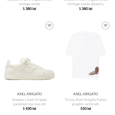
vintage verde
Vintage suede albastru
1 380
lei
1 380
lei
Acest
Acest
produs
produs
are
are
mai
mai
multe
multe
variații.
variații.
Opțiunile
Opțiunile
pot
pot
fi
fi
alese
alese
în
în
pagina
pagina
produsului.
produsului.
AXEL ARIGATO
AXEL ARIGATO
Sneakers Axel Arigato
Tricou Axel Arigato Fallen
panelled low-top alb
graphic-print alb
1 430
lei
550
lei
Acest
Acest