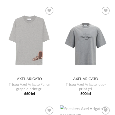
produs
produs
are
are
mai
mai
multe
multe
variații.
variații.
Opțiunile
Opțiunile
pot
pot
fi
fi
alese
alese
în
în
pagina
pagina
produsului.
produsului.
AXEL ARIGATO
AXEL ARIGATO
Tricou Axel Arigato Fallen
Tricou Axel Arigato logo-
graphic-print gri
print gri
550
lei
500
lei
Acest
Acest
produs
produs
are
are
mai
mai