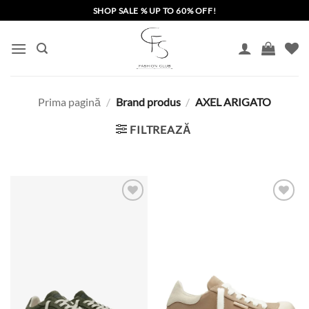
Skip
SHOP SALE % UP TO 60% OFF!
to
content
Prima pagină
/
Brand produs
/
AXEL ARIGATO
FILTREAZĂ