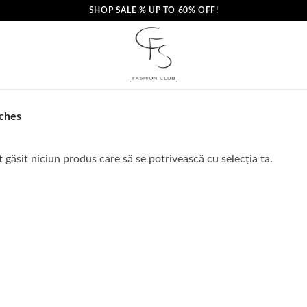
SHOP SALE % UP TO 60% OFF!
ches
 găsit niciun produs care să se potrivească cu selecția ta.