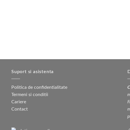
Suport si asistenta
D
Politica de confidentialitate
C
Termeni si conditii
m
Cariere
F
Contact
m
p