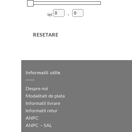
lei
-
Preț minim
Preț maxim
RESETARE
Informatii utile
Despre noi
Modalitati de plata
Informatii livrare
Informatii retur
ANPC
ANPC – SAL