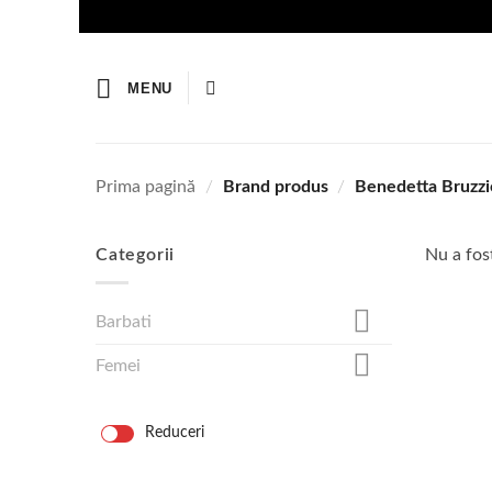
Skip
to
content
MENU
Prima pagină
/
Brand produs
/
Benedetta Bruzzi
Categorii
Nu a fost
Barbati
Femei
Reduceri