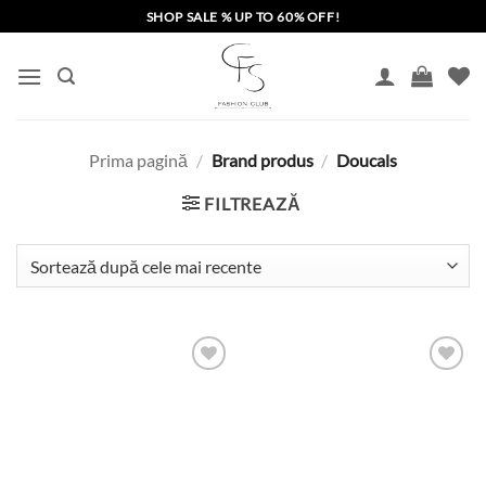
Skip
SHOP SALE % UP TO 60% OFF!
to
content
Prima pagină
/
Brand produs
/
Doucals
FILTREAZĂ