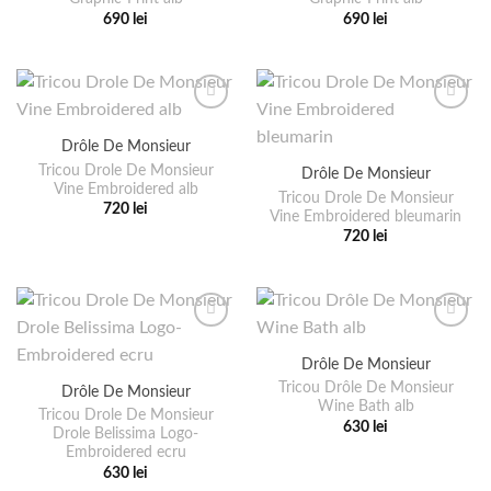
pot
pot
690
lei
690
lei
fi
fi
Acest
Acest
alese
alese
produs
produs
în
în
are
are
pagina
pagina
mai
mai
produsului.
produsului.
multe
multe
Drôle De Monsieur
variații.
variații.
Tricou Drole De Monsieur
Drôle De Monsieur
Opțiunile
Opțiunile
Vine Embroidered alb
pot
pot
Tricou Drole De Monsieur
720
lei
Vine Embroidered bleumarin
fi
fi
Acest
720
lei
alese
alese
produs
Acest
în
în
are
produs
pagina
pagina
mai
are
produsului.
produsului.
multe
mai
variații.
multe
Drôle De Monsieur
Opțiunile
variații.
pot
Tricou Drôle De Monsieur
Drôle De Monsieur
Opțiunile
Wine Bath alb
fi
pot
Tricou Drole De Monsieur
630
lei
alese
Drole Belissima Logo-
fi
Acest
Embroidered ecru
în
alese
produs
630
lei
pagina
în
Acest
are