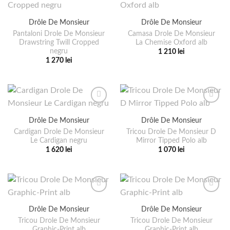
multe
Opțiunile
variații.
pot
Drôle De Monsieur
Drôle De Monsieur
Opțiunile
fi
pot
Pantaloni Drole De Monsieur
Camasa Drole De Monsieur
alese
Drawstring Twill Cropped
La Chemise Oxford alb
fi
negru
1 210
lei
în
alese
Acest
1 270
lei
pagina
în
Acest
produs
produsului.
pagina
produs
are
produsului.
are
mai
mai
multe
multe
variații.
Drôle De Monsieur
Drôle De Monsieur
variații.
Opțiunile
Cardigan Drole De Monsieur
Tricou Drole De Monsieur D
Opțiunile
pot
Le Cardigan negru
Mirror Tipped Polo alb
pot
fi
1 620
lei
1 070
lei
fi
alese
Acest
Acest
alese
în
produs
produs
în
pagina
are
are
pagina
produsului.
mai
mai
produsului.
multe
multe
Drôle De Monsieur
Drôle De Monsieur
variații.
variații.
Tricou Drole De Monsieur
Tricou Drole De Monsieur
Opțiunile
Opțiunile
Graphic-Print alb
Graphic-Print alb