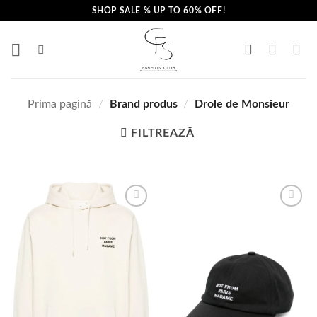
Skip
SHOP SALE % UP TO 60% OFF!
to
content
Prima pagină
/
Brand produs
/
Drole de Monsieur
FILTREAZĂ