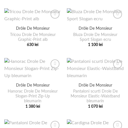
produsului.
pagina
produs
mai
produsului.
are
multe
mai
variații.
multe
Opțiunile
Drôle De Monsieur
Drôle De Monsieur
variații.
pot
Tricou Drole De Monsieur
Bluza Drole De Monsieur
Opțiunile
fi
Graphic-Print alb
Sport Slogan ecru
pot
alese
630
lei
1 100
lei
fi
în
Acest
Acest
alese
pagina
produs
produs
în
produsului.
are
are
pagina
mai
mai
produsului.
multe
multe
variații.
variații.
Drôle De Monsieur
Drôle De Monsieur
Opțiunile
Opțiunile
pot
pot
Hanorac Drole De Monsieur
Pantaloni scurti Drole De
Slogan-Print Zip-Up
Monsieur Elastic-Waistband
fi
fi
bleumarin
bleumarin
alese
alese
1 380
lei
1 070
lei
în
în
Acest
Acest
pagina
pagina
produs
produs
produsului.
produsului.
are
are