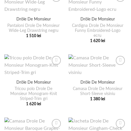
mai
mai
multe
multe
variații.
variații.
Drôle De Monsieur
Drôle De Monsieur
Opțiunile
Opțiunile
pot
pot
Pantaloni Drole De Monsieur
Cardigna Drole De Monsieur
Wide-Leg Drawstring negru
Funny Embroidered-Logo
fi
fi
ecru
1 510
lei
alese
alese
Acest
1 620
lei
în
în
Acest
produs
pagina
pagina
produs
are
produsului.
produsului.
are
mai
mai
multe
multe
variații.
variații.
Opțiunile
Drôle De Monsieur
Drôle De Monsieur
Opțiunile
pot
pot
Tricou polo Drole De
Camasa Drole De Monsieur
fi
Monsieur Monogram-Knit
Short-Sleeve visiniu
fi
alese
Striped-Trim gri
1 380
lei
alese
în
Acest
1 620
lei
în
pagina
Acest
produs
pagina
produsului.
produs
are
produsului.
are
mai
mai
multe