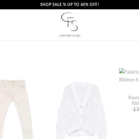
SHOP SALE % UP TO 60% OFF!
Palar
Rib
1 