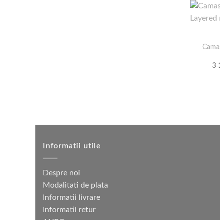
Camas
3 
Informatii utile
Despre noi
Modalitati de plata
Informatii livrare
Informatii retur