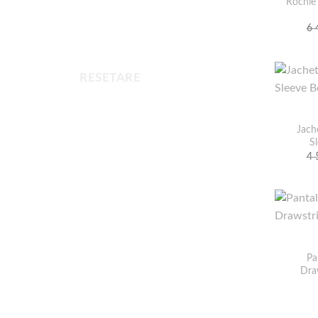
Rochie 
6 
RESETARE
Jach
S
4 
Pa
Dra