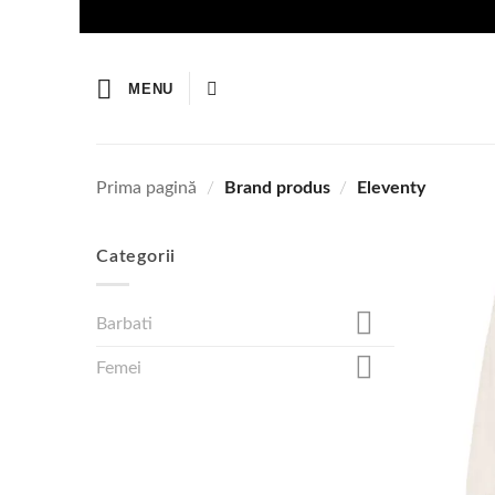
Skip
to
content
MENU
Prima pagină
/
Brand produs
/
Eleventy
Categorii
Barbati
Femei