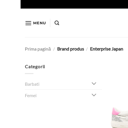
Skip
to
content
MENU
Prima pagină
/
Brand produs
/
Enterprise Japan
Categorii
Barbati
Femei