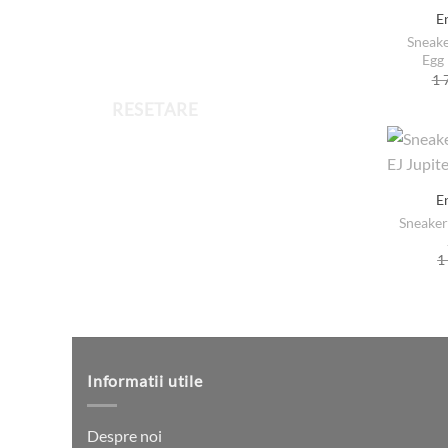
E
Sneake
Egg 
1 
RESETARE
E
Sneaker
1
Informatii utile
Despre noi