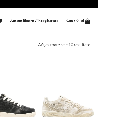
Autentificare / Înregistrare
Coș /
0
lei
Sortat
Afișez toate cele 10 rezultate
după
cele
mai
recente