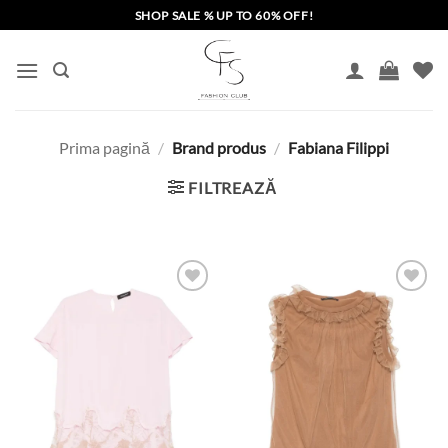
Skip
SHOP SALE % UP TO 60% OFF!
to
content
Prima pagină
/
Brand produs
/
Fabiana Filippi
FILTREAZĂ