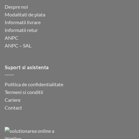
alese
alese
Despre noi
în
în
Modalitati de plata
pagina
pagina
Informatii livrare
produsului.
produsului.
Informatii retur
ANPC
ANPC – SAL
Suport si asistenta
Politica de confidentialitate
Termeni si conditii
Cariere
Contact