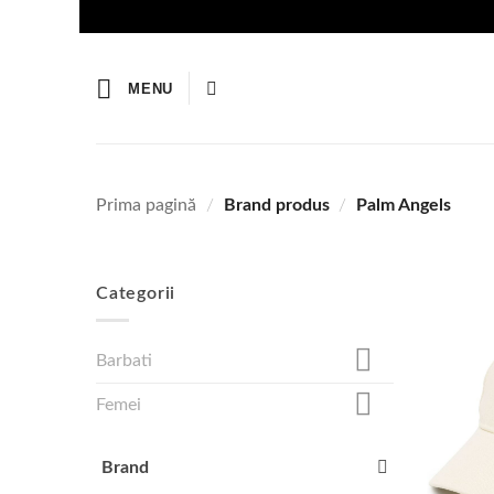
Skip
to
content
MENU
Prima pagină
/
Brand produs
/
Palm Angels
Categorii
Barbati
Femei
Brand