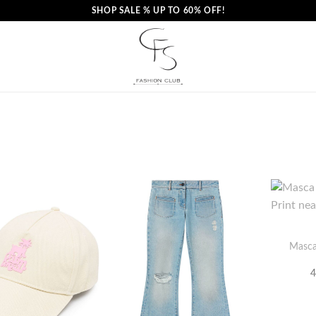
SHOP SALE % UP TO 60% OFF!
Masca