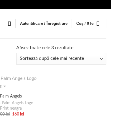
Autentificare / Înregistrare
Coș /
0
lei
Sortat
Afișez toate cele 3 rezultate
după
cele
mai
recente
Palm Angels
 Palm Angels Logo
Print neagra
Prețul
Prețul
400
lei
160
lei
inițial
curent
Acest
a
este:
produs
fost:
160 lei.
400 lei.