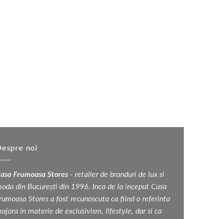
espre noi
asa Frumoasa Stores
- retailer de branduri de lux si
oda din București din 1996. Inca de la inceput Casa
rumoasa Stores a fost recunoscuta ca fiind o referinta
ajora in materie de exclusivism, lifestyle, dar si ca