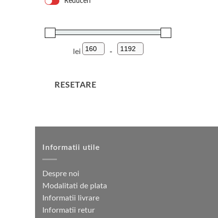
Reduceri
SS21
lei
-
Preț minim
Preț maxim
RESETARE
Informatii utile
Despre noi
Modalitati de plata
Informatii livrare
Informatii retur