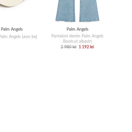
Palm Angels
Palm Angels
Pantaloni denim Palm Angels
Palm Angels Leon bej
Bootcut albastri
Prețul
Prețul
2 980
lei
1 192
lei
inițial
curent
Acest
a
este:
produs
fost:
1
2
192 lei.
are
980 lei.
mai
multe
variații.
Opțiunile
pot
fi
alese
în
pagina