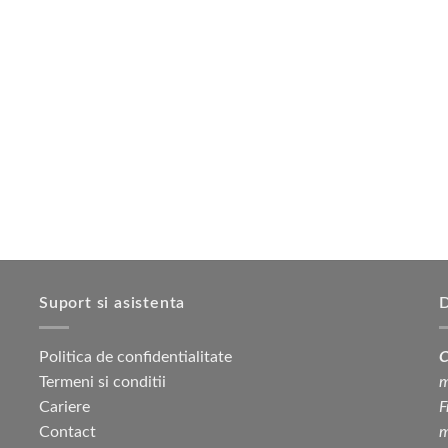
produsului.
Suport si asistenta
D
Politica de confidentialitate
C
Termeni si conditii
m
Cariere
F
Contact
m